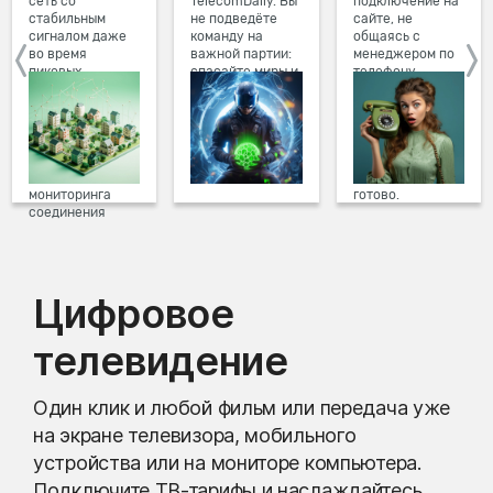
сеть со
TelecomDaily. Вы
подключение на
стабильным
не подведёте
сайте, не
сигналом даже
команду на
общаясь с
во время
важной партии:
менеджером по
пиковых
спасайте миры и
телефону.
нагрузок в
побеждайте с
Просто в три
вечернее время.
друзьями в
клика заполните
Мы постоянно
онлайн-играх.
форму заявки на
обновляем наше
сайте, выберите
оборудование в
дату и время
домах, а система
подключения,
мониторинга
готово.
соединения
предотвращает
проблемы на
линии связи.
Цифровое
телевидение
Один клик и любой фильм или передача уже
на экране телевизора, мобильного
устройства или на мониторе компьютера.
Подключите ТВ-тарифы и наслаждайтесь