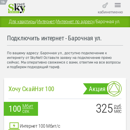
18+
кабинет
меню
Для квартиры
/
Интернет
/
Интернет по адресу
/
Барочная ул.
Подключить интернет - Барочная ул.
По вашему адресу: Барочная ул., доступно подключение к
интернету от SkyNet! Оставьте заявку на подключение прямо
сейчас. Мы оперативно свяжемся с вами, ответим на все вопросы
и подберем подходящий тариф.
Хочу СкайНэт 100
Акция
325
руб
Мбит
100
мес
сек
Интернет 100 Мбит/с