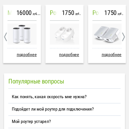
16000
1750
1750
Mesh система TP-Link Deco M4 (3 устройства)
PowerLine Tenda PH6
PowerLine TP-Link AV600
руб
руб
руб
подробнее
подробнее
подробнее
Популярные вопросы
Как понять, какая скорость мне нужна?
Подойдет ли мой роутер для подключения?
Мой роутер устарел?