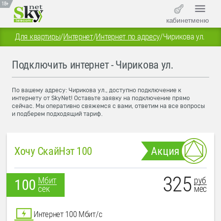
18+
кабинет
меню
Для квартиры
/
Интернет
/
Интернет по адресу
/
Чирикова ул.
Подключить интернет - Чирикова ул.
По вашему адресу: Чирикова ул., доступно подключение к
интернету от SkyNet! Оставьте заявку на подключение прямо
сейчас. Мы оперативно свяжемся с вами, ответим на все вопросы
и подберем подходящий тариф.
Хочу СкайНэт 100
Акция
325
руб
Мбит
100
мес
сек
Интернет 100 Мбит/с