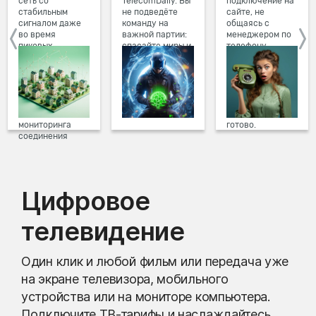
сеть со
TelecomDaily. Вы
подключение на
стабильным
не подведёте
сайте, не
сигналом даже
команду на
общаясь с
во время
важной партии:
менеджером по
пиковых
спасайте миры и
телефону.
нагрузок в
побеждайте с
Просто в три
вечернее время.
друзьями в
клика заполните
Мы постоянно
онлайн-играх.
форму заявки на
обновляем наше
сайте, выберите
оборудование в
дату и время
домах, а система
подключения,
мониторинга
готово.
соединения
предотвращает
проблемы на
линии связи.
Цифровое
телевидение
Один клик и любой фильм или передача уже
на экране телевизора, мобильного
устройства или на мониторе компьютера.
Подключите ТВ-тарифы и наслаждайтесь