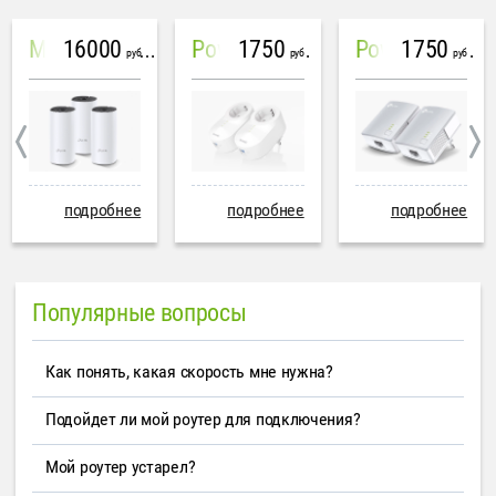
16000
1750
1750
Mesh система TP-Link Deco M4 (3 устройства)
PowerLine Tenda PH6
PowerLine TP-Link AV600
руб
руб
руб
подробнее
подробнее
подробнее
Популярные вопросы
Как понять, какая скорость мне нужна?
Подойдет ли мой роутер для подключения?
Мой роутер устарел?