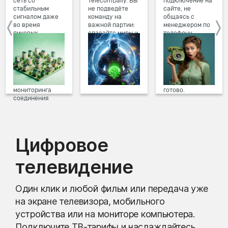
сеть со
TelecomDaily. Вы
подключение на
стабильным
не подведёте
сайте, не
сигналом даже
команду на
общаясь с
во время
важной партии:
менеджером по
пиковых
спасайте миры и
телефону.
нагрузок в
побеждайте с
Просто в три
вечернее время.
друзьями в
клика заполните
Мы постоянно
онлайн-играх.
форму заявки на
обновляем наше
сайте, выберите
оборудование в
дату и время
домах, а система
подключения,
мониторинга
готово.
соединения
предотвращает
проблемы на
линии связи.
Цифровое
телевидение
Один клик и любой фильм или передача уже
на экране телевизора, мобильного
устройства или на мониторе компьютера.
Подключите ТВ-тарифы и наслаждайтесь