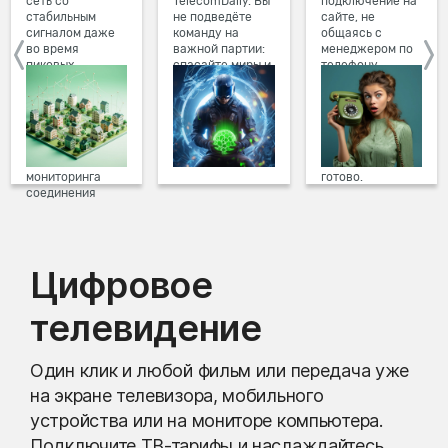
сеть со
TelecomDaily. Вы
подключение на
стабильным
не подведёте
сайте, не
сигналом даже
команду на
общаясь с
во время
важной партии:
менеджером по
пиковых
спасайте миры и
телефону.
нагрузок в
побеждайте с
Просто в три
вечернее время.
друзьями в
клика заполните
Мы постоянно
онлайн-играх.
форму заявки на
обновляем наше
сайте, выберите
оборудование в
дату и время
домах, а система
подключения,
мониторинга
готово.
соединения
предотвращает
проблемы на
линии связи.
Цифровое
телевидение
Один клик и любой фильм или передача уже
на экране телевизора, мобильного
устройства или на мониторе компьютера.
Подключите ТВ-тарифы и наслаждайтесь