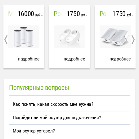
16000
1750
1750
Mesh система TP-Link Deco M4 (3 устройства)
PowerLine Tenda PH6
PowerLine TP-Link AV600
руб
руб
руб
подробнее
подробнее
подробнее
Популярные вопросы
Как понять, какая скорость мне нужна?
Подойдет ли мой роутер для подключения?
Мой роутер устарел?