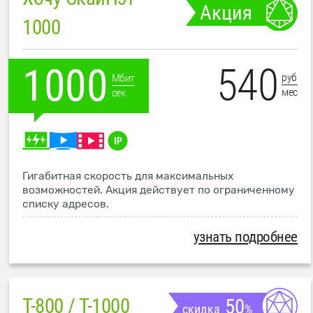
Акция
1000
540
1000
руб
Мбит
мес
сек
Гигабитная скорость для максимальных
возможностей. Акция действует по ограниченному
списку адресов.
узнать подробнее
T-800 / T-1000
50
скидка
%