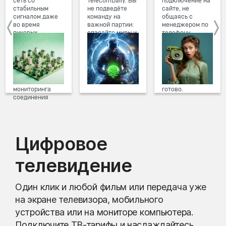
сеть со
TelecomDaily. Вы
подключение на
стабильным
не подведёте
сайте, не
сигналом даже
команду на
общаясь с
во время
важной партии:
менеджером по
пиковых
спасайте миры и
телефону.
нагрузок в
побеждайте с
Просто в три
вечернее время.
друзьями в
клика заполните
Мы постоянно
онлайн-играх.
форму заявки на
обновляем наше
сайте, выберите
оборудование в
дату и время
домах, а система
подключения,
мониторинга
готово.
соединения
предотвращает
проблемы на
линии связи.
Цифровое
телевидение
Один клик и любой фильм или передача уже
на экране телевизора, мобильного
устройства или на мониторе компьютера.
Подключите ТВ-тарифы и наслаждайтесь