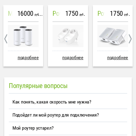
16000
1750
1750
Mesh система TP-Link Deco M4 (3 устройства)
PowerLine Tenda PH6
PowerLine TP-Link AV600
руб
руб
руб
подробнее
подробнее
подробнее
Популярные вопросы
Как понять, какая скорость мне нужна?
Подойдет ли мой роутер для подключения?
Мой роутер устарел?