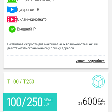
Цифровое ТВ
Онлайн-кинотеатр
Внешний IP
Гигабитная скорость для максимальных возможностей. Акция
действует по ограниченному списку адресов.
узнать подробнее
T-100 / T-250
600
руб
Мбит
от
мес
сек