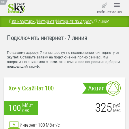
18+
кабинет
меню
Для квартиры
/
Интернет
/
Интернет по адресу
/
7 линия
Подключить интернет - 7 линия
По вашему адресу: 7 линия, доступно подключение к интернету от
SkyNet! Оставьте заявку на подключение прямо сейчас. Мы
оперативно свяжемся с вами, ответим на все вопросы и подберем
подходящий тариф.
Хочу СкайНэт 100
Акция
325
руб
Мбит
100
мес
сек
Интернет 100 Мбит/с