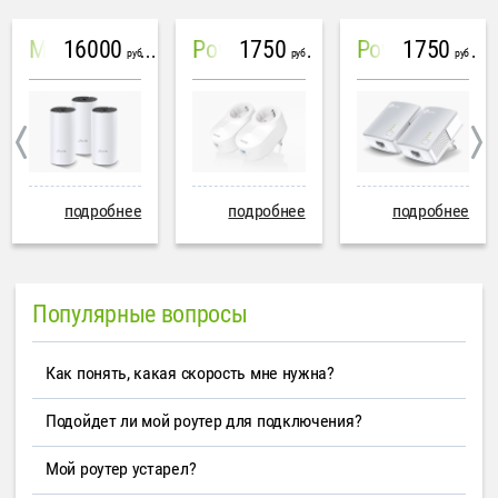
16000
1750
1750
Mesh система TP-Link Deco M4 (3 устройства)
PowerLine Tenda PH6
PowerLine TP-Link AV600
руб
руб
руб
подробнее
подробнее
подробнее
Популярные вопросы
Как понять, какая скорость мне нужна?
Подойдет ли мой роутер для подключения?
Мой роутер устарел?