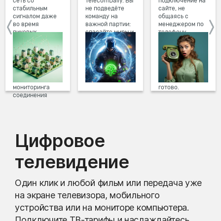
сеть со
TelecomDaily. Вы
подключение на
стабильным
не подведёте
сайте, не
сигналом даже
команду на
общаясь с
во время
важной партии:
менеджером по
пиковых
спасайте миры и
телефону.
нагрузок в
побеждайте с
Просто в три
вечернее время.
друзьями в
клика заполните
Мы постоянно
онлайн-играх.
форму заявки на
обновляем наше
сайте, выберите
оборудование в
дату и время
домах, а система
подключения,
мониторинга
готово.
соединения
предотвращает
проблемы на
линии связи.
Цифровое
телевидение
Один клик и любой фильм или передача уже
на экране телевизора, мобильного
устройства или на мониторе компьютера.
Подключите ТВ-тарифы и наслаждайтесь