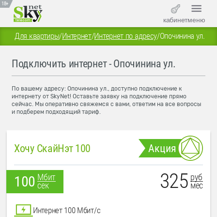
18+
кабинет
меню
Для квартиры
/
Интернет
/
Интернет по адресу
/
Опочинина ул.
Подключить интернет - Опочинина ул.
По вашему адресу: Опочинина ул., доступно подключение к
интернету от SkyNet! Оставьте заявку на подключение прямо
сейчас. Мы оперативно свяжемся с вами, ответим на все вопросы
и подберем подходящий тариф.
Хочу СкайНэт 100
Акция
325
руб
Мбит
100
мес
сек
Интернет 100 Мбит/с