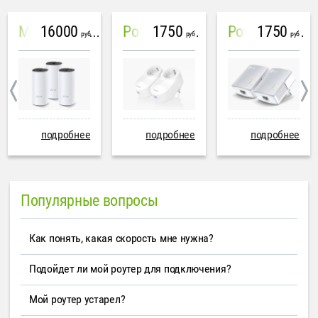
16000
1750
1750
Mesh система TP-Link Deco M4 (3 устройства)
PowerLine Tenda PH6
PowerLine TP-Link AV600
руб
руб
руб
подробнее
подробнее
подробнее
Популярные вопросы
Как понять, какая скорость мне нужна?
Подойдет ли мой роутер для подключения?
Мой роутер устарел?