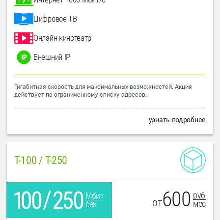
Цифровое ТВ
Онлайн-кинотеатр
Внешний IP
Гигабитная скорость для максимальных возможностей. Акция
действует по ограниченному списку адресов.
узнать подробнее
T-100 / T-250
600
руб
Мбит
от
мес
сек