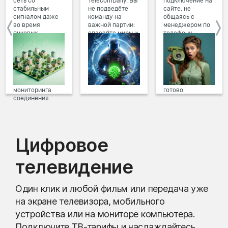
сеть со
TelecomDaily. Вы
подключение на
стабильным
не подведёте
сайте, не
сигналом даже
команду на
общаясь с
во время
важной партии:
менеджером по
пиковых
спасайте миры и
телефону.
нагрузок в
побеждайте с
Просто в три
вечернее время.
друзьями в
клика заполните
Мы постоянно
онлайн-играх.
форму заявки на
обновляем наше
сайте, выберите
оборудование в
дату и время
домах, а система
подключения,
мониторинга
готово.
соединения
предотвращает
проблемы на
линии связи.
Цифровое
телевидение
Один клик и любой фильм или передача уже
на экране телевизора, мобильного
устройства или на мониторе компьютера.
Подключите ТВ-тарифы и наслаждайтесь