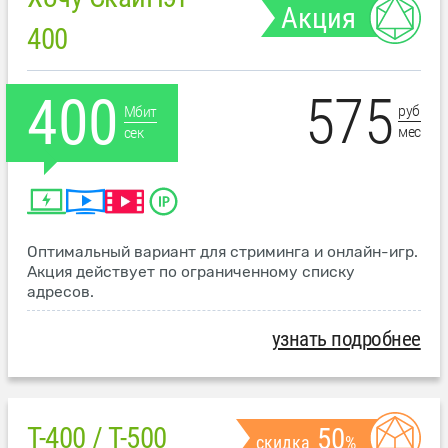
Акция
400
575
400
руб
Мбит
мес
сек
Оптимальный вариант для стриминга и онлайн-игр.
Акция действует по ограниченному списку
адресов.
узнать подробнее
T-400 / T-500
50
скидка
%