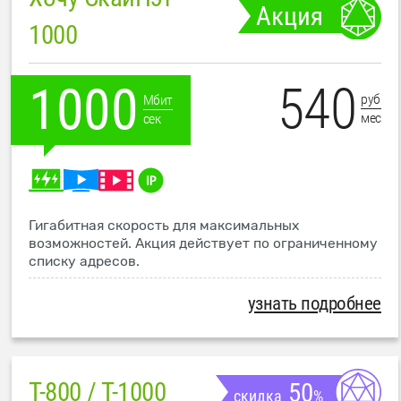
Акция
1000
540
1000
руб
Мбит
мес
сек
Гигабитная скорость для максимальных
возможностей. Акция действует по ограниченному
списку адресов.
узнать подробнее
T-800 / T-1000
50
скидка
%