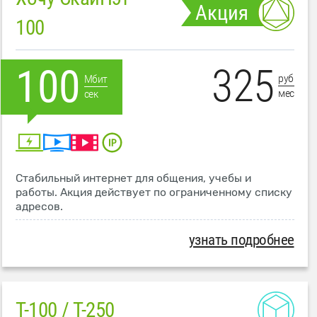
Акция
100
325
100
руб
Мбит
мес
сек
Стабильный интернет для общения, учебы и
работы. Акция действует по ограниченному списку
адресов.
узнать подробнее
T-100 / T-250