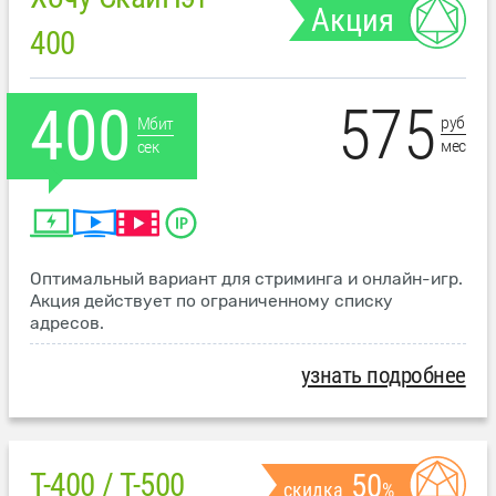
Акция
400
575
400
руб
Мбит
мес
сек
Оптимальный вариант для стриминга и онлайн-игр.
Акция действует по ограниченному списку
адресов.
узнать подробнее
T-400 / T-500
50
скидка
%