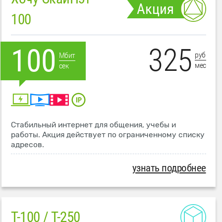
Акция
100
325
100
руб
Мбит
мес
сек
Стабильный интернет для общения, учебы и
работы. Акция действует по ограниченному списку
адресов.
узнать подробнее
T-100 / T-250