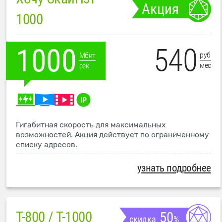
Акция
1000
540
1000
руб
Мбит
мес
сек
Гигабитная скорость для максимальных
возможностей. Акция действует по ограниченному
списку адресов.
узнать подробнее
T-800 / T-1000
50
скидка
%