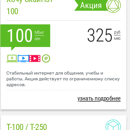
Акция
100
325
100
руб
Мбит
мес
сек
Стабильный интернет для общения, учебы и
работы. Акция действует по ограниченному списку
адресов.
узнать подробнее
T-100 / T-250