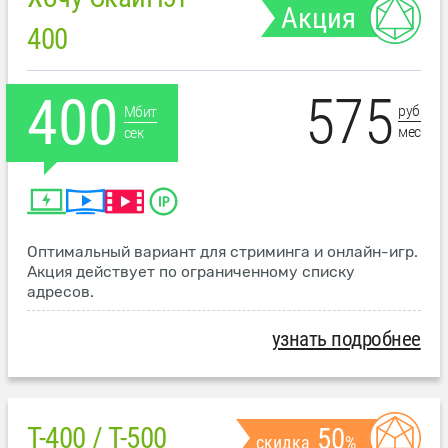
Акция
400
575
400
руб
Мбит
мес
сек
Оптимальный вариант для стриминга и онлайн-игр.
Акция действует по ограниченному списку
адресов.
узнать подробнее
T-400 / T-500
50
скидка
%