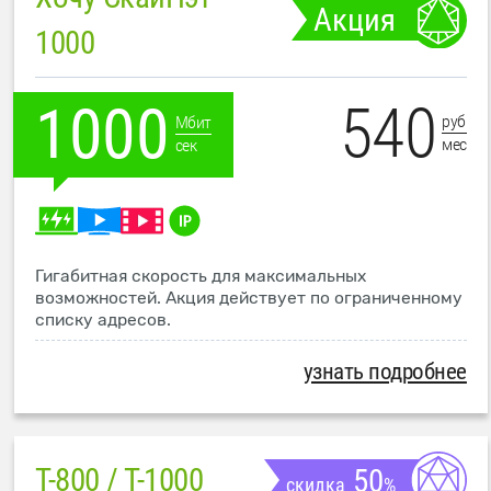
Акция
1000
540
1000
руб
Мбит
мес
сек
Гигабитная скорость для максимальных
возможностей. Акция действует по ограниченному
списку адресов.
узнать подробнее
T-800 / T-1000
50
скидка
%