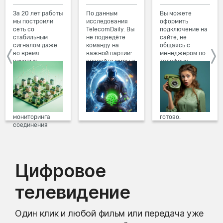
За 20 лет работы
По данным
Вы можете
мы построили
исследования
оформить
сеть со
TelecomDaily. Вы
подключение на
стабильным
не подведёте
сайте, не
сигналом даже
команду на
общаясь с
во время
важной партии:
менеджером по
пиковых
спасайте миры и
телефону.
нагрузок в
побеждайте с
Просто в три
вечернее время.
друзьями в
клика заполните
Мы постоянно
онлайн-играх.
форму заявки на
обновляем наше
сайте, выберите
оборудование в
дату и время
домах, а система
подключения,
мониторинга
готово.
соединения
предотвращает
проблемы на
линии связи.
Цифровое
телевидение
Один клик и любой фильм или передача уже