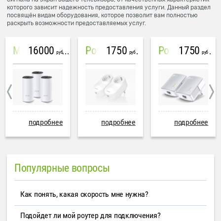
которого зависит надежность предоставления услуги. Данный раздел
посвящён видам оборудования, которое позволит вам полностью
раскрыть возможности предоставляемых услуг.
16000
1750
1750
Mesh система TP-Link Deco M4 (3 устройства)
PowerLine Tenda PH6
PowerLine TP-Link AV600
руб
руб
руб
подробнее
подробнее
подробнее
Популярные вопросы
Как понять, какая скорость мне нужна?
Подойдет ли мой роутер для подключения?