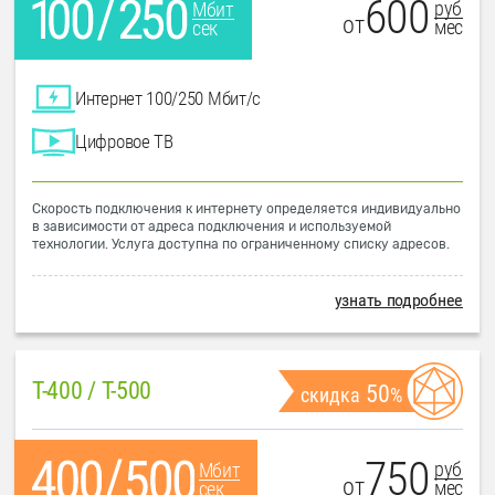
600
руб
Мбит
от
мес
сек
Интернет 100/250 Мбит/с
Цифровое ТВ
Скорость подключения к интернету определяется индивидуально
в зависимости от адреса подключения и используемой
технологии. Услуга доступна по ограниченному списку адресов.
узнать подробнее
T-400 / T-500
50
скидка
%
750
руб
Мбит
от
мес
сек