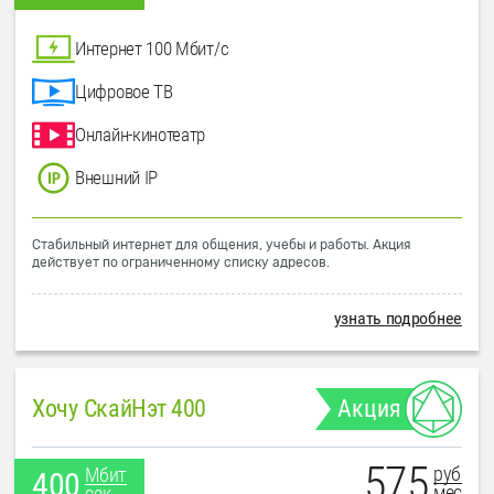
Интернет 100 Мбит/с
Цифровое ТВ
Онлайн-кинотеатр
Внешний IP
Стабильный интернет для общения, учебы и работы. Акция
действует по ограниченному списку адресов.
узнать подробнее
Хочу СкайНэт 400
Акция
575
руб
Мбит
400
мес
сек