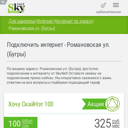
18+
кабинет
меню
Для квартиры
/
Интернет
/
Интернет по адресу
/
Романовская ул. (Бугры)
Подключить интернет - Романовская ул.
(Бугры)
По вашему адресу: Романовская ул. (Бугры), доступно
подключение к интернету от SkyNet! Оставьте заявку на
подключение прямо сейчас. Мы оперативно свяжемся с вами,
ответим на все вопросы и подберем подходящий тариф.
Хочу СкайНэт 100
Акция
325
руб
Мбит
100
мес
сек