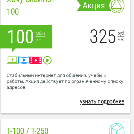
Акция
100
325
100
руб
Мбит
мес
сек
Стабильный интернет для общения, учебы и
работы. Акция действует по ограниченному списку
адресов.
узнать подробнее
T-100 / T-250