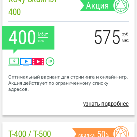
Акция
400
575
400
руб
Мбит
мес
сек
Оптимальный вариант для стриминга и онлайн-игр.
Акция действует по ограниченному списку
адресов.
узнать подробнее
T-400 / T-500
50
скидка
%