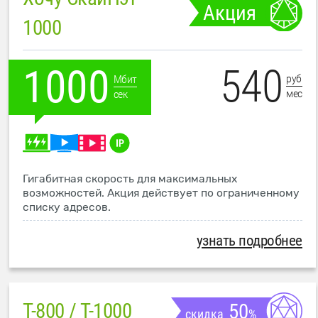
Акция
1000
540
1000
руб
Мбит
мес
сек
Гигабитная скорость для максимальных
возможностей. Акция действует по ограниченному
списку адресов.
узнать подробнее
T-800 / T-1000
50
скидка
%