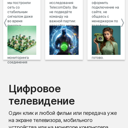
мы построили
исследования
оформить
сеть со
TelecomDaily. Вы
подключение на
стабильным
не подведёте
сайте, не
сигналом даже
команду на
общаясь с
во время
важной партии:
менеджером по
пиковых
спасайте миры и
телефону.
нагрузок в
побеждайте с
Просто в три
вечернее время.
друзьями в
клика заполните
Мы постоянно
онлайн-играх.
форму заявки на
обновляем наше
сайте, выберите
оборудование в
дату и время
домах, а система
подключения,
мониторинга
готово.
соединения
предотвращает
проблемы на
линии связи.
Цифровое
телевидение
Один клик и любой фильм или передача уже
на экране телевизора, мобильного
устройства или на мониторе компьютера.