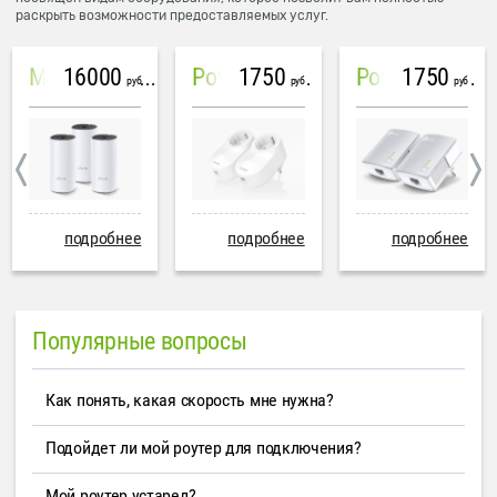
раскрыть возможности предоставляемых услуг.
16000
1750
1750
Mesh система TP-Link Deco M4 (3 устройства)
PowerLine Tenda PH6
PowerLine TP-Link AV600
руб
руб
руб
подробнее
подробнее
подробнее
Популярные вопросы
Как понять, какая скорость мне нужна?
Подойдет ли мой роутер для подключения?
Мой роутер устарел?