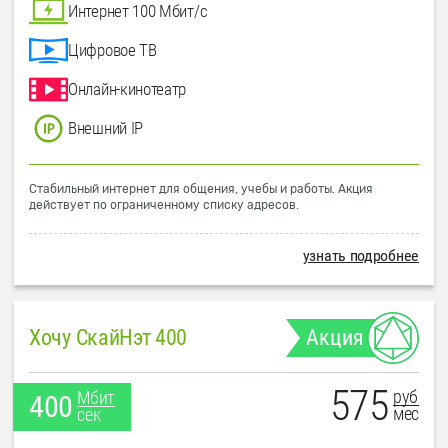
Интернет 100 Мбит/с
Цифровое ТВ
Онлайн-кинотеатр
Внешний IP
Стабильный интернет для общения, учебы и работы. Акция
действует по ограниченному списку адресов.
узнать подробнее
Хочу СкайНэт 400
Акция
575
руб
Мбит
400
мес
сек