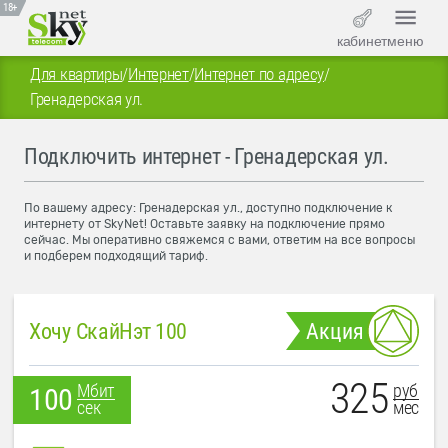
18+
кабинет
меню
Для квартиры
/
Интернет
/
Интернет по адресу
/
Гренадерская ул.
Подключить интернет - Гренадерская ул.
По вашему адресу: Гренадерская ул., доступно подключение к
интернету от SkyNet! Оставьте заявку на подключение прямо
сейчас. Мы оперативно свяжемся с вами, ответим на все вопросы
и подберем подходящий тариф.
Хочу СкайНэт 100
Акция
325
руб
Мбит
100
мес
сек