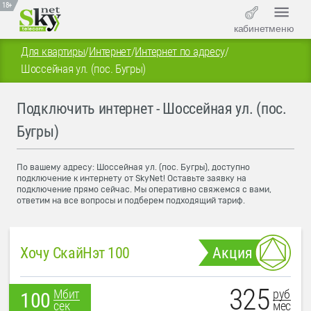
18+
кабинет
меню
Для квартиры
/
Интернет
/
Интернет по адресу
/
Шоссейная ул. (пос. Бугры)
Подключить интернет - Шоссейная ул. (пос.
Бугры)
По вашему адресу: Шоссейная ул. (пос. Бугры), доступно
подключение к интернету от SkyNet! Оставьте заявку на
подключение прямо сейчас. Мы оперативно свяжемся с вами,
ответим на все вопросы и подберем подходящий тариф.
Хочу СкайНэт 100
Акция
325
руб
Мбит
100
мес
сек