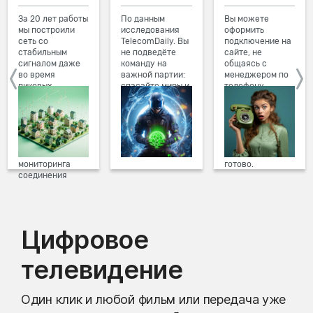
За 20 лет работы
По данным
Вы можете
мы построили
исследования
оформить
сеть со
TelecomDaily. Вы
подключение на
стабильным
не подведёте
сайте, не
сигналом даже
команду на
общаясь с
во время
важной партии:
менеджером по
пиковых
спасайте миры и
телефону.
нагрузок в
побеждайте с
Просто в три
вечернее время.
друзьями в
клика заполните
Мы постоянно
онлайн-играх.
форму заявки на
обновляем наше
сайте, выберите
оборудование в
дату и время
домах, а система
подключения,
мониторинга
готово.
соединения
предотвращает
проблемы на
линии связи.
Цифровое
телевидение
Один клик и любой фильм или передача уже