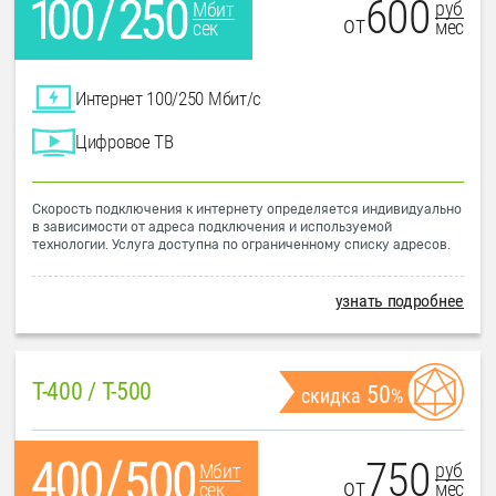
600
руб
Мбит
от
мес
сек
Интернет 100/250 Мбит/с
Цифровое ТВ
Скорость подключения к интернету определяется индивидуально
в зависимости от адреса подключения и используемой
технологии. Услуга доступна по ограниченному списку адресов.
узнать подробнее
T-400 / T-500
50
скидка
%
750
руб
Мбит
от
мес
сек