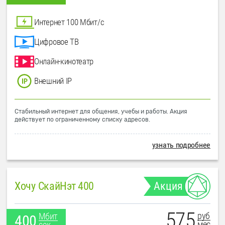
Интернет 100 Мбит/с
Цифровое ТВ
Онлайн-кинотеатр
Внешний IP
Стабильный интернет для общения, учебы и работы. Акция
действует по ограниченному списку адресов.
узнать подробнее
Хочу СкайНэт 400
Акция
575
руб
Мбит
400
мес
сек