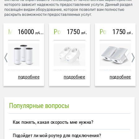
которого зависит надежность предоставления услуги. Данный раздел
посвящён видам оборудования, которое позволит вам полностью
раскрыть возможности предоставляемых услуг.
16000
1750
1750
Mesh система TP-Link Deco M4 (3 устройства)
PowerLine Tenda PH6
PowerLine TP-Link AV600
руб
руб
руб
подробнее
подробнее
подробнее
Популярные вопросы
Как понять, какая скорость мне нужна?
Подойдет ли мой роутер для подключения?