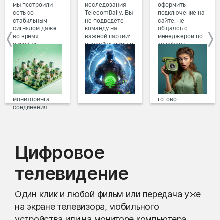
мы построили
исследования
оформить
сеть со
TelecomDaily. Вы
подключение на
стабильным
не подведёте
сайте, не
сигналом даже
команду на
общаясь с
во время
важной партии:
менеджером по
пиковых
спасайте миры и
телефону.
нагрузок в
побеждайте с
Просто в три
вечернее время.
друзьями в
клика заполните
Мы постоянно
онлайн-играх.
форму заявки на
обновляем наше
сайте, выберите
оборудование в
дату и время
домах, а система
подключения,
мониторинга
готово.
соединения
предотвращает
проблемы на
линии связи.
Цифровое
телевидение
Один клик и любой фильм или передача уже
на экране телевизора, мобильного
устройства или на мониторе компьютера.