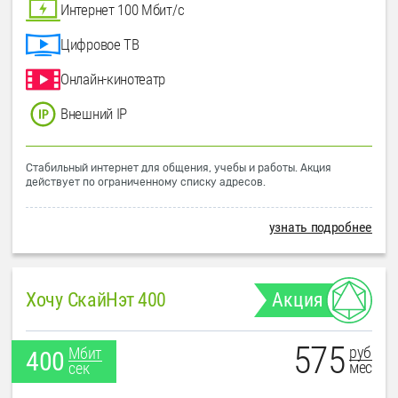
Интернет 100 Мбит/с
Цифровое ТВ
Онлайн-кинотеатр
Внешний IP
Стабильный интернет для общения, учебы и работы. Акция
действует по ограниченному списку адресов.
узнать подробнее
Хочу СкайНэт 400
Акция
575
руб
Мбит
400
мес
сек