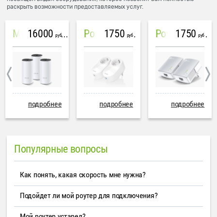
раскрыть возможности предоставляемых услуг.
16000
1750
1750
Mesh система TP-Link Deco M4 (3 устройства)
PowerLine Tenda PH6
PowerLine TP-Link AV600
руб
руб
руб
подробнее
подробнее
подробнее
Популярные вопросы
Как понять, какая скорость мне нужна?
Подойдет ли мой роутер для подключения?
Мой роутер устарел?