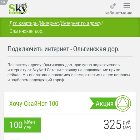
18+
кабинет
меню
Для квартиры
/
Интернет
/
Интернет по адресу
/
Ольгинская дор.
Подключить интернет - Ольгинская дор.
По вашему адресу: Ольгинская дор., доступно подключение к
интернету от SkyNet! Оставьте заявку на подключение прямо
сейчас. Мы оперативно свяжемся с вами, ответим на все вопросы
и подберем подходящий тариф.
Хочу СкайНэт 100
Акция
325
руб
Мбит
100
мес
сек