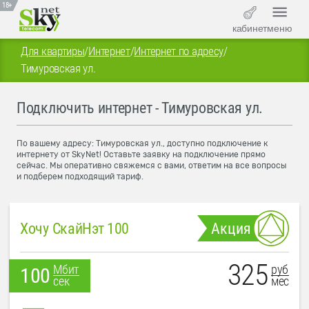
18+
кабинет
меню
Для квартиры
/
Интернет
/
Интернет по адресу
/
Тимуровская ул.
Подключить интернет - Тимуровская ул.
По вашему адресу: Тимуровская ул., доступно подключение к
интернету от SkyNet! Оставьте заявку на подключение прямо
сейчас. Мы оперативно свяжемся с вами, ответим на все вопросы
и подберем подходящий тариф.
Хочу СкайНэт 100
Акция
325
руб
Мбит
100
мес
сек