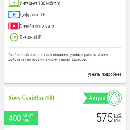
Интернет 100 Мбит/с
Цифровое ТВ
Онлайн-кинотеатр
Внешний IP
Стабильный интернет для общения, учебы и работы. Акция
действует по ограниченному списку адресов.
узнать подробнее
Хочу СкайНэт 400
Акция
575
руб
Мбит
400
мес
сек