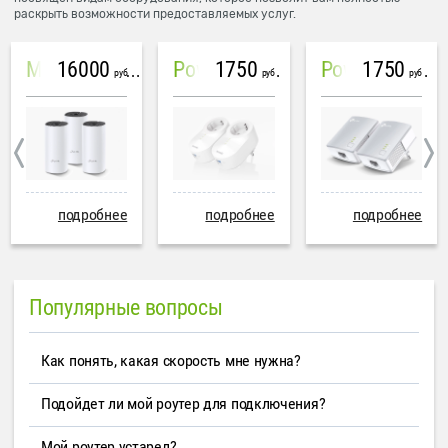
раскрыть возможности предоставляемых услуг.
16000
1750
1750
Mesh система TP-Link Deco M4 (3 устройства)
PowerLine Tenda PH6
PowerLine TP-Link AV600
руб
руб
руб
подробнее
подробнее
подробнее
Популярные вопросы
Как понять, какая скорость мне нужна?
Подойдет ли мой роутер для подключения?
Мой роутер устарел?