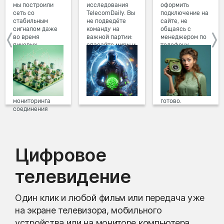
мы построили
исследования
оформить
сеть со
TelecomDaily. Вы
подключение на
стабильным
не подведёте
сайте, не
сигналом даже
команду на
общаясь с
во время
важной партии:
менеджером по
пиковых
спасайте миры и
телефону.
нагрузок в
побеждайте с
Просто в три
вечернее время.
друзьями в
клика заполните
Мы постоянно
онлайн-играх.
форму заявки на
обновляем наше
сайте, выберите
оборудование в
дату и время
домах, а система
подключения,
мониторинга
готово.
соединения
предотвращает
проблемы на
линии связи.
Цифровое
телевидение
Один клик и любой фильм или передача уже
на экране телевизора, мобильного
устройства или на мониторе компьютера.