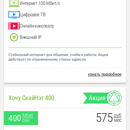
Интернет 100 Мбит/с
Цифровое ТВ
Онлайн-кинотеатр
Внешний IP
Стабильный интернет для общения, учебы и работы. Акция
действует по ограниченному списку адресов.
узнать подробнее
Хочу СкайНэт 400
Акция
575
руб
Мбит
400
мес
сек