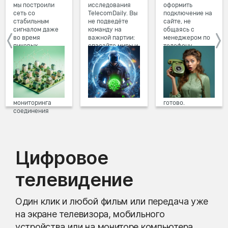
мы построили
исследования
оформить
сеть со
TelecomDaily. Вы
подключение на
стабильным
не подведёте
сайте, не
сигналом даже
команду на
общаясь с
во время
важной партии:
менеджером по
пиковых
спасайте миры и
телефону.
нагрузок в
побеждайте с
Просто в три
вечернее время.
друзьями в
клика заполните
Мы постоянно
онлайн-играх.
форму заявки на
обновляем наше
сайте, выберите
оборудование в
дату и время
домах, а система
подключения,
мониторинга
готово.
соединения
предотвращает
проблемы на
линии связи.
Цифровое
телевидение
Один клик и любой фильм или передача уже
на экране телевизора, мобильного
устройства или на мониторе компьютера.