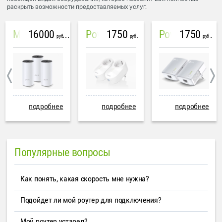
раскрыть возможности предоставляемых услуг.
16000
1750
1750
Mesh система TP-Link Deco M4 (3 устройства)
PowerLine Tenda PH6
PowerLine TP-Link AV600
руб
руб
руб
подробнее
подробнее
подробнее
Популярные вопросы
Как понять, какая скорость мне нужна?
Подойдет ли мой роутер для подключения?
Мой роутер устарел?