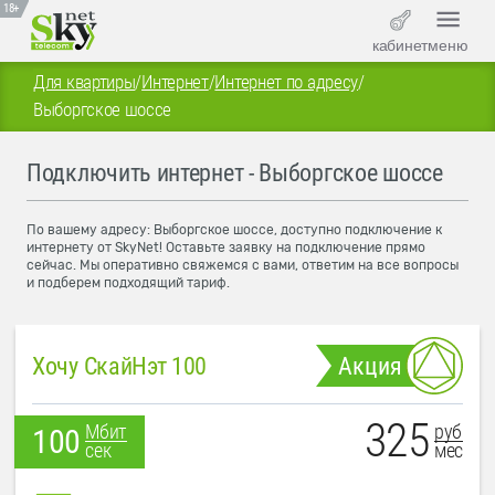
18+
кабинет
меню
Для квартиры
/
Интернет
/
Интернет по адресу
/
Выборгское шоссе
Подключить интернет - Выборгское шоссе
По вашему адресу: Выборгское шоссе, доступно подключение к
интернету от SkyNet! Оставьте заявку на подключение прямо
сейчас. Мы оперативно свяжемся с вами, ответим на все вопросы
и подберем подходящий тариф.
Хочу СкайНэт 100
Акция
325
руб
Мбит
100
мес
сек