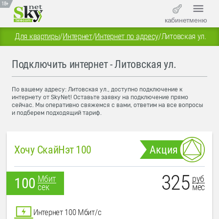
18+
кабинет
меню
Для квартиры
/
Интернет
/
Интернет по адресу
/
Литовская ул.
Подключить интернет - Литовская ул.
По вашему адресу: Литовская ул., доступно подключение к
интернету от SkyNet! Оставьте заявку на подключение прямо
сейчас. Мы оперативно свяжемся с вами, ответим на все вопросы
и подберем подходящий тариф.
Хочу СкайНэт 100
Акция
325
руб
Мбит
100
мес
сек
Интернет 100 Мбит/с