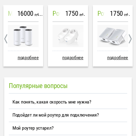
16000
1750
1750
Mesh система TP-Link Deco M4 (3 устройства)
PowerLine Tenda PH6
PowerLine TP-Link AV600
руб
руб
руб
подробнее
подробнее
подробнее
Популярные вопросы
Как понять, какая скорость мне нужна?
Подойдет ли мой роутер для подключения?
Мой роутер устарел?