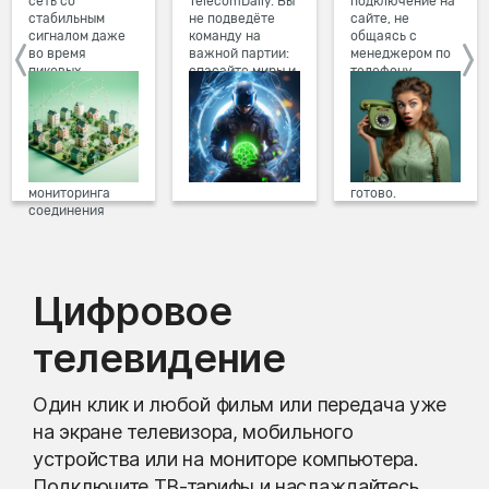
сеть со
TelecomDaily. Вы
подключение на
стабильным
не подведёте
сайте, не
сигналом даже
команду на
общаясь с
во время
важной партии:
менеджером по
пиковых
спасайте миры и
телефону.
нагрузок в
побеждайте с
Просто в три
вечернее время.
друзьями в
клика заполните
Мы постоянно
онлайн-играх.
форму заявки на
обновляем наше
сайте, выберите
оборудование в
дату и время
домах, а система
подключения,
мониторинга
готово.
соединения
предотвращает
проблемы на
линии связи.
Цифровое
телевидение
Один клик и любой фильм или передача уже
на экране телевизора, мобильного
устройства или на мониторе компьютера.
Подключите ТВ-тарифы и наслаждайтесь