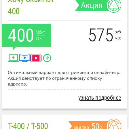
Акция
400
575
400
руб
Мбит
мес
сек
Оптимальный вариант для стриминга и онлайн-игр.
Акция действует по ограниченному списку
адресов.
узнать подробнее
T-400 / T-500
50
скидка
%