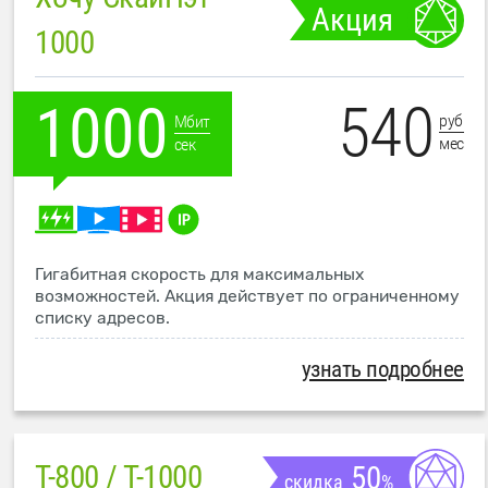
Акция
1000
540
1000
руб
Мбит
мес
сек
Гигабитная скорость для максимальных
возможностей. Акция действует по ограниченному
списку адресов.
узнать подробнее
T-800 / T-1000
50
скидка
%