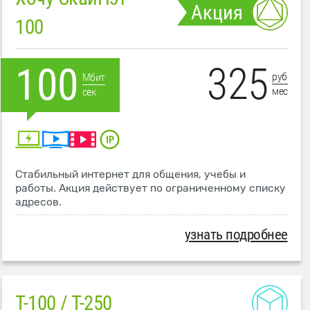
Акция
100
325
100
руб
Мбит
мес
сек
Стабильный интернет для общения, учебы и
работы. Акция действует по ограниченному списку
адресов.
узнать подробнее
T-100 / T-250