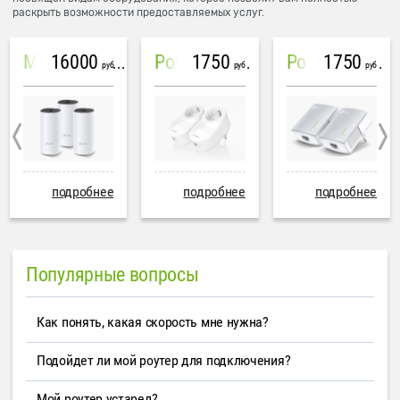
раскрыть возможности предоставляемых услуг.
16000
1750
1750
Mesh система TP-Link Deco M4 (3 устройства)
PowerLine Tenda PH6
PowerLine TP-Link AV600
руб
руб
руб
подробнее
подробнее
подробнее
Популярные вопросы
Как понять, какая скорость мне нужна?
Подойдет ли мой роутер для подключения?
Мой роутер устарел?