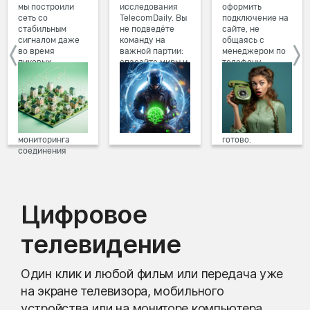
мы построили
исследования
оформить
сеть со
TelecomDaily. Вы
подключение на
стабильным
не подведёте
сайте, не
сигналом даже
команду на
общаясь с
во время
важной партии:
менеджером по
пиковых
спасайте миры и
телефону.
нагрузок в
побеждайте с
Просто в три
вечернее время.
друзьями в
клика заполните
Мы постоянно
онлайн-играх.
форму заявки на
обновляем наше
сайте, выберите
оборудование в
дату и время
домах, а система
подключения,
мониторинга
готово.
соединения
предотвращает
проблемы на
линии связи.
Цифровое
телевидение
Один клик и любой фильм или передача уже
на экране телевизора, мобильного
устройства или на мониторе компьютера.