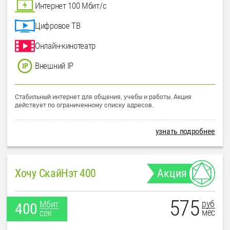
Интернет 100 Мбит/с
Цифровое ТВ
Онлайн-кинотеатр
Внешний IP
Стабильный интернет для общения, учебы и работы. Акция
действует по ограниченному списку адресов.
узнать подробнее
Хочу СкайНэт 400
Акция
575
руб
Мбит
400
мес
сек