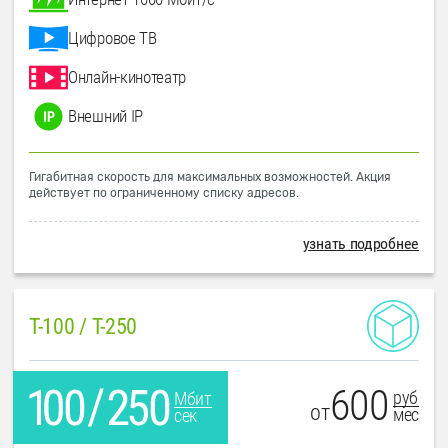
Цифровое ТВ
Онлайн-кинотеатр
Внешний IP
Гигабитная скорость для максимальных возможностей. Акция
действует по ограниченному списку адресов.
узнать подробнее
T-100 / T-250
600
руб
Мбит
от
мес
сек