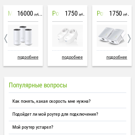
16000
1750
1750
Mesh система TP-Link Deco M4 (3 устройства)
PowerLine Tenda PH6
PowerLine TP-Link AV600
руб
руб
руб
подробнее
подробнее
подробнее
Популярные вопросы
Как понять, какая скорость мне нужна?
Подойдет ли мой роутер для подключения?
Мой роутер устарел?