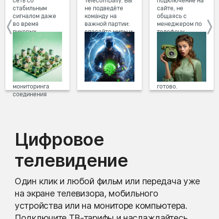
сеть со
TelecomDaily. Вы
подключение на
стабильным
не подведёте
сайте, не
сигналом даже
команду на
общаясь с
во время
важной партии:
менеджером по
пиковых
спасайте миры и
телефону.
нагрузок в
побеждайте с
Просто в три
вечернее время.
друзьями в
клика заполните
Мы постоянно
онлайн-играх.
форму заявки на
обновляем наше
сайте, выберите
оборудование в
дату и время
домах, а система
подключения,
мониторинга
готово.
соединения
предотвращает
проблемы на
линии связи.
Цифровое
телевидение
Один клик и любой фильм или передача уже
на экране телевизора, мобильного
устройства или на мониторе компьютера.
Подключите ТВ-тарифы и наслаждайтесь