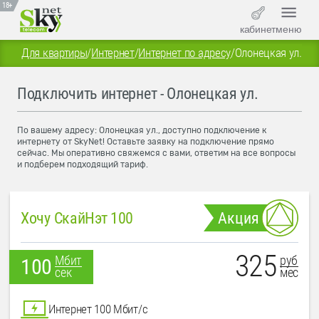
18+
кабинет
меню
Для квартиры
/
Интернет
/
Интернет по адресу
/
Олонецкая ул.
Подключить интернет - Олонецкая ул.
По вашему адресу: Олонецкая ул., доступно подключение к
интернету от SkyNet! Оставьте заявку на подключение прямо
сейчас. Мы оперативно свяжемся с вами, ответим на все вопросы
и подберем подходящий тариф.
Хочу СкайНэт 100
Акция
325
руб
Мбит
100
мес
сек
Интернет 100 Мбит/с