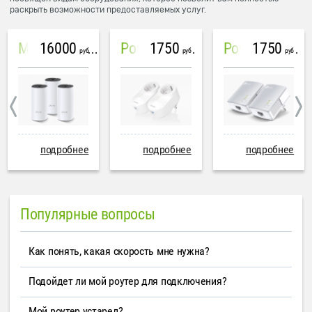
раскрыть возможности предоставляемых услуг.
16000
1750
1750
Mesh система TP-Link Deco M4 (3 устройства)
PowerLine Tenda PH6
PowerLine TP-Link AV600
руб
руб
руб
подробнее
подробнее
подробнее
Популярные вопросы
Как понять, какая скорость мне нужна?
Подойдет ли мой роутер для подключения?
Мой роутер устарел?