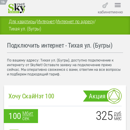
18+
кабинет
меню
Для квартиры
/
Интернет
/
Интернет по адресу
/
Тихая ул. (Бугры)
Подключить интернет - Тихая ул. (Бугры)
По вашему адресу: Тихая ул. (Бугры), доступно подключение к
интернету от SkyNet! Оставьте заявку на подключение прямо
сейчас. Мы оперативно свяжемся с вами, ответим на все вопросы
и подберем подходящий тариф.
Хочу СкайНэт 100
Акция
325
руб
Мбит
100
мес
сек