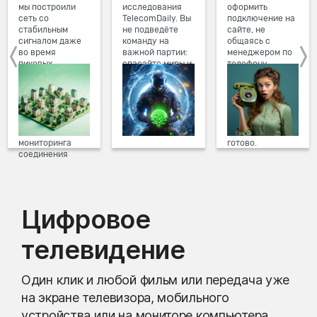
мы построили
исследования
оформить
сеть со
TelecomDaily. Вы
подключение на
стабильным
не подведёте
сайте, не
сигналом даже
команду на
общаясь с
во время
важной партии:
менеджером по
пиковых
спасайте миры и
телефону.
нагрузок в
побеждайте с
Просто в три
вечернее время.
друзьями в
клика заполните
Мы постоянно
онлайн-играх.
форму заявки на
обновляем наше
сайте, выберите
оборудование в
дату и время
домах, а система
подключения,
мониторинга
готово.
соединения
предотвращает
проблемы на
линии связи.
Цифровое
телевидение
Один клик и любой фильм или передача уже
на экране телевизора, мобильного
устройства или на мониторе компьютера.