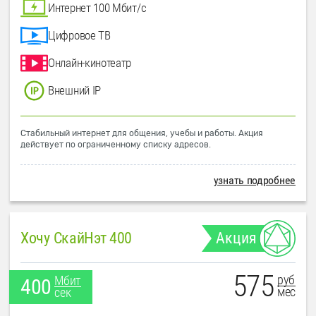
Интернет 100 Мбит/с
Цифровое ТВ
Онлайн-кинотеатр
Внешний IP
Стабильный интернет для общения, учебы и работы. Акция
действует по ограниченному списку адресов.
узнать подробнее
Хочу СкайНэт 400
Акция
575
руб
Мбит
400
мес
сек