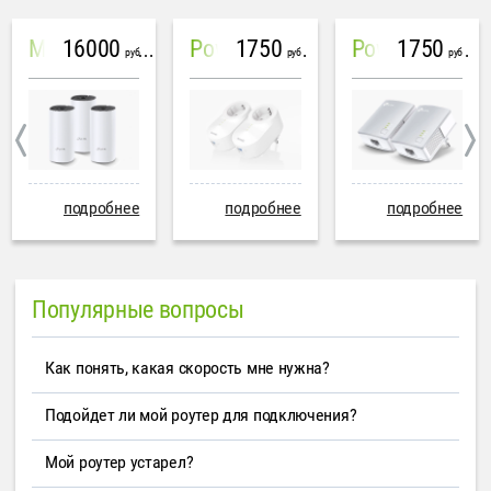
16000
1750
1750
Mesh система TP-Link Deco M4 (3 устройства)
PowerLine Tenda PH6
PowerLine TP-Link AV600
руб
руб
руб
подробнее
подробнее
подробнее
Популярные вопросы
Как понять, какая скорость мне нужна?
Подойдет ли мой роутер для подключения?
Мой роутер устарел?