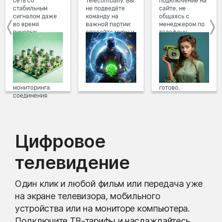
сеть со
TelecomDaily. Вы
подключение на
стабильным
не подведёте
сайте, не
сигналом даже
команду на
общаясь с
во время
важной партии:
менеджером по
пиковых
спасайте миры и
телефону.
нагрузок в
побеждайте с
Просто в три
вечернее время.
друзьями в
клика заполните
Мы постоянно
онлайн-играх.
форму заявки на
обновляем наше
сайте, выберите
оборудование в
дату и время
домах, а система
подключения,
мониторинга
готово.
соединения
предотвращает
проблемы на
линии связи.
Цифровое
телевидение
Один клик и любой фильм или передача уже
на экране телевизора, мобильного
устройства или на мониторе компьютера.
Подключите ТВ-тарифы и наслаждайтесь