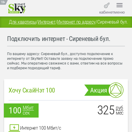
18+
кабинет
меню
Для квартиры
/
Интернет
/
Интернет по адресу
/
Сиреневый бул.
Подключить интернет - Сиреневый бул.
По вашему адресу: Сиреневый бул., доступно подключение к
интернету от SkyNet! Оставьте заявку на подключение прямо
сейчас. Мы оперативно свяжемся с вами, ответим на все вопросы
и подберем подходящий тариф.
Хочу СкайНэт 100
Акция
325
руб
Мбит
100
мес
сек
Интернет 100 Мбит/с