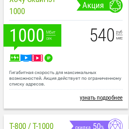
Акция
1000
540
1000
руб
Мбит
мес
сек
Гигабитная скорость для максимальных
возможностей. Акция действует по ограниченному
списку адресов.
узнать подробнее
T-800 / T-1000
50
скидка
%