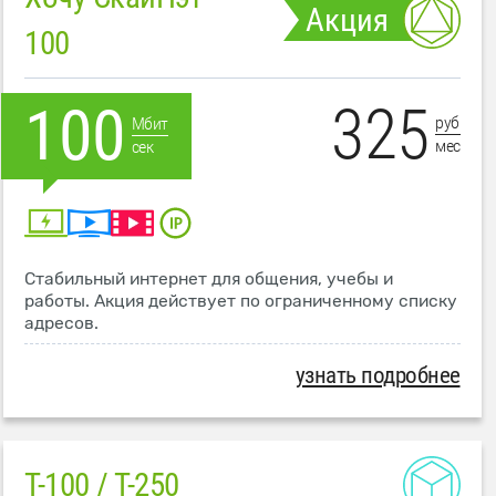
Акция
100
325
100
руб
Мбит
мес
сек
Стабильный интернет для общения, учебы и
работы. Акция действует по ограниченному списку
адресов.
узнать подробнее
T-100 / T-250