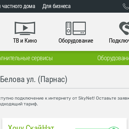
 частного дома
Для бизнеса
ТВ и Кино
Оборудование
Подклю
лнительные сервисы
Оборудован
Белова ул. (Парнас)
оступно подключение к интернету от SkyNet! Оставьте зая
одходящий тариф.
Хочу СкайНэт