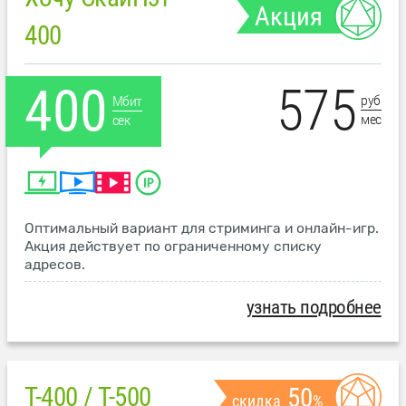
Акция
400
575
400
руб
Мбит
мес
сек
Оптимальный вариант для стриминга и онлайн-игр.
Акция действует по ограниченному списку
адресов.
узнать подробнее
T-400 / T-500
50
скидка
%