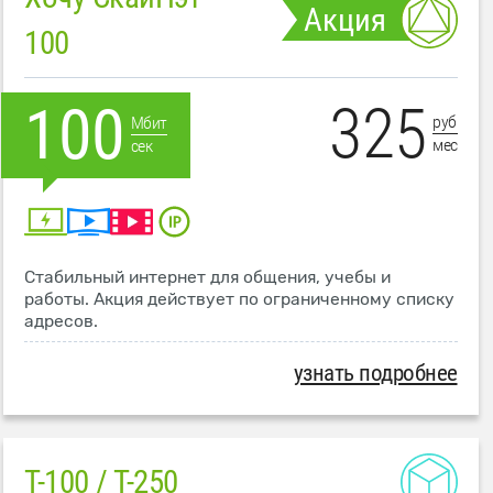
Акция
100
325
100
руб
Мбит
мес
сек
Стабильный интернет для общения, учебы и
работы. Акция действует по ограниченному списку
адресов.
узнать подробнее
T-100 / T-250