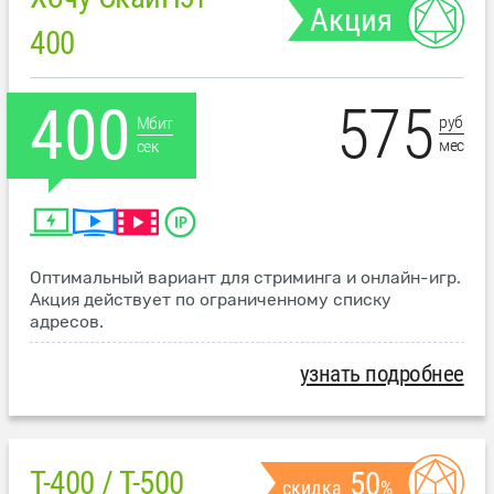
Акция
400
575
400
руб
Мбит
мес
сек
Оптимальный вариант для стриминга и онлайн-игр.
Акция действует по ограниченному списку
адресов.
узнать подробнее
T-400 / T-500
50
скидка
%