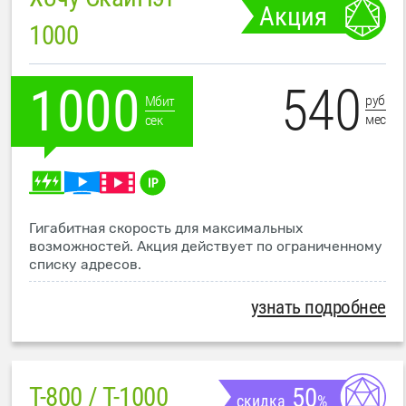
Акция
1000
540
1000
руб
Мбит
мес
сек
Гигабитная скорость для максимальных
возможностей. Акция действует по ограниченному
списку адресов.
узнать подробнее
T-800 / T-1000
50
скидка
%