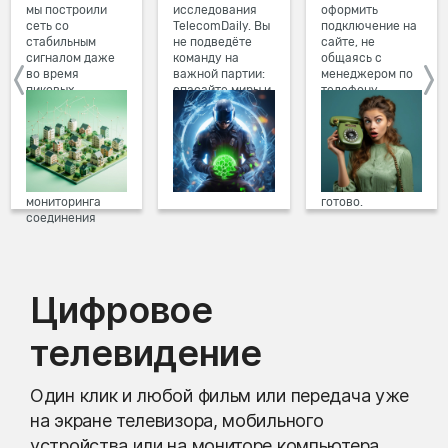
мы построили
исследования
оформить
сеть со
TelecomDaily. Вы
подключение на
стабильным
не подведёте
сайте, не
сигналом даже
команду на
общаясь с
во время
важной партии:
менеджером по
пиковых
спасайте миры и
телефону.
нагрузок в
побеждайте с
Просто в три
вечернее время.
друзьями в
клика заполните
Мы постоянно
онлайн-играх.
форму заявки на
обновляем наше
сайте, выберите
оборудование в
дату и время
домах, а система
подключения,
мониторинга
готово.
соединения
предотвращает
проблемы на
линии связи.
Цифровое
телевидение
Один клик и любой фильм или передача уже
на экране телевизора, мобильного
устройства или на мониторе компьютера.