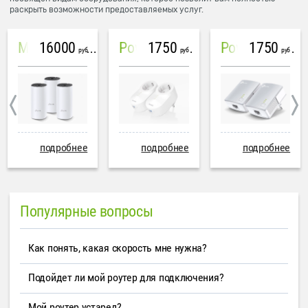
раскрыть возможности предоставляемых услуг.
16000
1750
1750
Mesh система TP-Link Deco M4 (3 устройства)
PowerLine Tenda PH6
PowerLine TP-Link AV600
руб
руб
руб
подробнее
подробнее
подробнее
Популярные вопросы
Как понять, какая скорость мне нужна?
Подойдет ли мой роутер для подключения?
Мой роутер устарел?