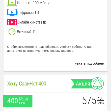
Интернет 100 Мбит/с
Цифровое ТВ
Онлайн-кинотеатр
Внешний IP
Стабильный интернет для общения, учебы и работы. Акция
действует по ограниченному списку адресов.
узнать подробнее
Хочу СкайНэт 400
Акция
575
руб
Мбит
400
мес
сек