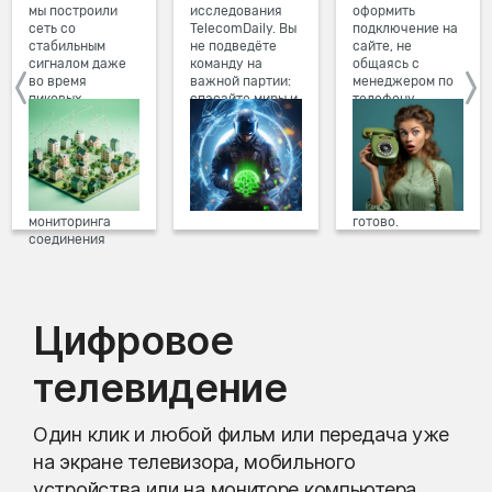
мы построили
исследования
оформить
сеть со
TelecomDaily. Вы
подключение на
стабильным
не подведёте
сайте, не
сигналом даже
команду на
общаясь с
во время
важной партии:
менеджером по
пиковых
спасайте миры и
телефону.
нагрузок в
побеждайте с
Просто в три
вечернее время.
друзьями в
клика заполните
Мы постоянно
онлайн-играх.
форму заявки на
обновляем наше
сайте, выберите
оборудование в
дату и время
домах, а система
подключения,
мониторинга
готово.
соединения
предотвращает
проблемы на
линии связи.
Цифровое
телевидение
Один клик и любой фильм или передача уже
на экране телевизора, мобильного
устройства или на мониторе компьютера.