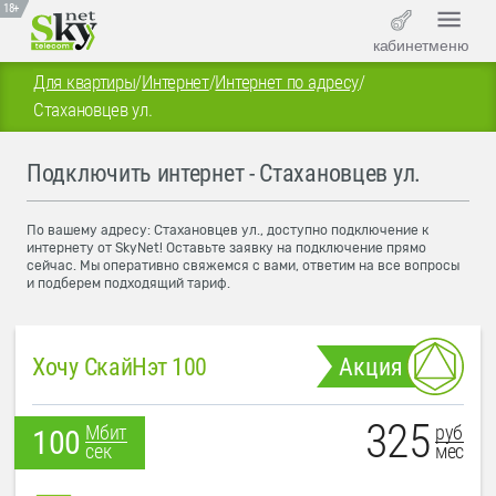
18+
кабинет
меню
Для квартиры
/
Интернет
/
Интернет по адресу
/
Стахановцев ул.
Подключить интернет - Стахановцев ул.
По вашему адресу: Стахановцев ул., доступно подключение к
интернету от SkyNet! Оставьте заявку на подключение прямо
сейчас. Мы оперативно свяжемся с вами, ответим на все вопросы
и подберем подходящий тариф.
Хочу СкайНэт 100
Акция
325
руб
Мбит
100
мес
сек