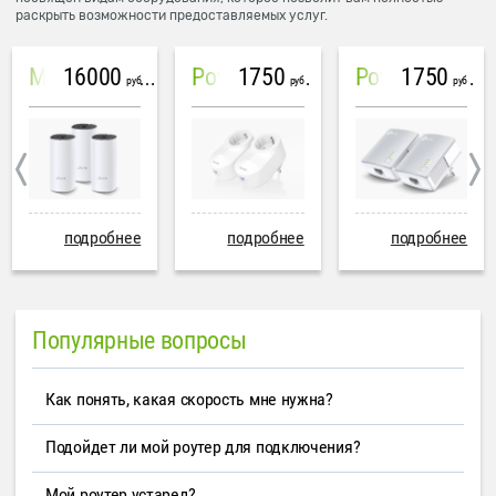
раскрыть возможности предоставляемых услуг.
16000
1750
1750
Mesh система TP-Link Deco M4 (3 устройства)
PowerLine Tenda PH6
PowerLine TP-Link AV600
руб
руб
руб
подробнее
подробнее
подробнее
Популярные вопросы
Как понять, какая скорость мне нужна?
Подойдет ли мой роутер для подключения?
Мой роутер устарел?