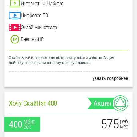
Интернет 100 Мбит/с
Цифровое ТВ
Онлайн-кинотеатр
Внешний IP
Стабильный интернет для общения, учебы и работы. Акция
действует по ограниченному списку адресов.
узнать подробнее
Хочу СкайНэт 400
Акция
575
руб
Мбит
400
мес
сек