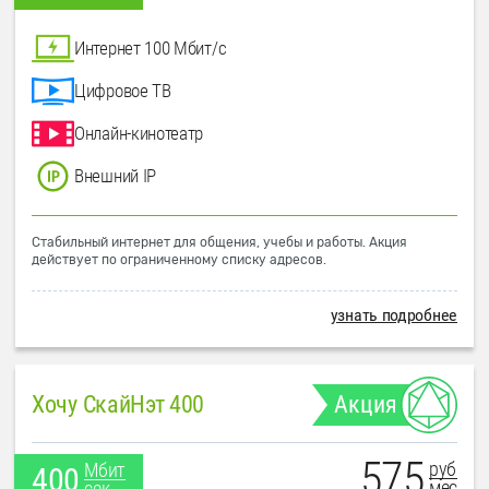
Интернет 100 Мбит/с
Цифровое ТВ
Онлайн-кинотеатр
Внешний IP
Стабильный интернет для общения, учебы и работы. Акция
действует по ограниченному списку адресов.
узнать подробнее
Хочу СкайНэт 400
Акция
575
руб
Мбит
400
мес
сек