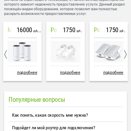
которого зависит надежность предоставления услуги. Данный раздел
посвящён видам оборудования, которое позволит вам полностью
раскрыть возможности предоставляемых услуг.
16000
1750
1750
Mesh система TP-Link Deco M4 (3 устройства)
PowerLine Tenda PH6
PowerLine TP-Link AV600
руб
руб
руб
подробнее
подробнее
подробнее
Популярные вопросы
Как понять, какая скорость мне нужна?
Подойдет ли мой роутер для подключения?