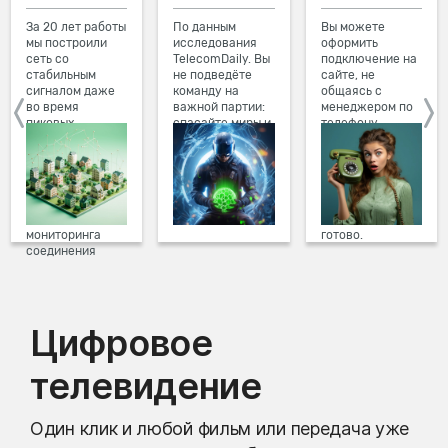
За 20 лет работы
По данным
Вы можете
мы построили
исследования
оформить
сеть со
TelecomDaily. Вы
подключение на
стабильным
не подведёте
сайте, не
сигналом даже
команду на
общаясь с
во время
важной партии:
менеджером по
пиковых
спасайте миры и
телефону.
нагрузок в
побеждайте с
Просто в три
вечернее время.
друзьями в
клика заполните
Мы постоянно
онлайн-играх.
форму заявки на
обновляем наше
сайте, выберите
оборудование в
дату и время
домах, а система
подключения,
мониторинга
готово.
соединения
предотвращает
проблемы на
линии связи.
Цифровое
телевидение
Один клик и любой фильм или передача уже