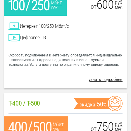
600
руб
Мбит
от
мес
сек
Интернет 100/250 Мбит/с
Цифровое ТВ
Скорость подключения к интернету определяется индивидуально
в зависимости от адреса подключения и используемой
технологии. Услуга доступна по ограниченному списку адресов.
узнать подробнее
T-400 / T-500
50
скидка
%
750
руб
Мбит
от
мес
сек