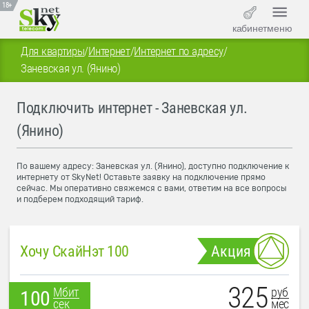
18+
кабинет
меню
Для квартиры
/
Интернет
/
Интернет по адресу
/
Заневская ул. (Янино)
Подключить интернет - Заневская ул.
(Янино)
По вашему адресу: Заневская ул. (Янино), доступно подключение к
интернету от SkyNet! Оставьте заявку на подключение прямо
сейчас. Мы оперативно свяжемся с вами, ответим на все вопросы
и подберем подходящий тариф.
Хочу СкайНэт 100
Акция
325
руб
Мбит
100
мес
сек