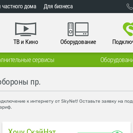
 частного дома
Для бизнеса
ТВ и Кино
Оборудование
Подклю
лнительные сервисы
Оборудован
обороны пр.
одключение к интернету от SkyNet! Оставьте заявку на п
ариф.
Хочу СкайНэт