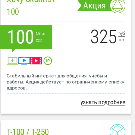
Акция
100
325
100
руб
Мбит
мес
сек
Стабильный интернет для общения, учебы и
работы. Акция действует по ограниченному списку
адресов.
узнать подробнее
T-100 / T-250