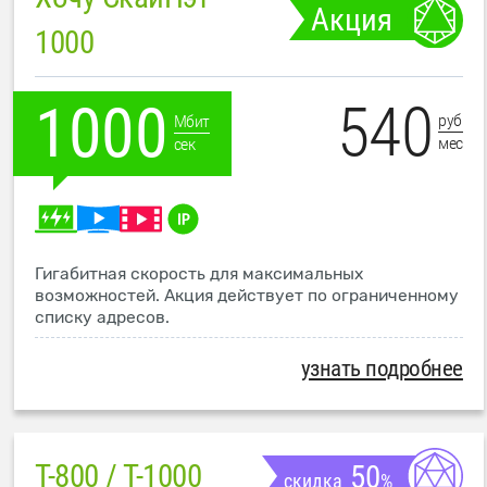
Акция
1000
540
1000
руб
Мбит
мес
сек
Гигабитная скорость для максимальных
возможностей. Акция действует по ограниченному
списку адресов.
узнать подробнее
T-800 / T-1000
50
скидка
%