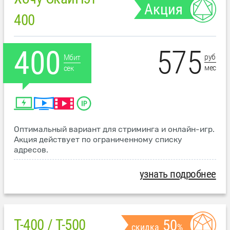
Акция
400
575
400
руб
Мбит
мес
сек
Оптимальный вариант для стриминга и онлайн-игр.
Акция действует по ограниченному списку
адресов.
узнать подробнее
T-400 / T-500
50
скидка
%