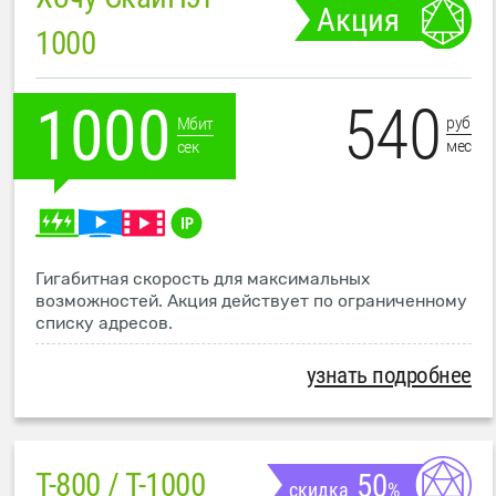
Акция
1000
540
1000
руб
Мбит
мес
сек
Гигабитная скорость для максимальных
возможностей. Акция действует по ограниченному
списку адресов.
узнать подробнее
T-800 / T-1000
50
скидка
%