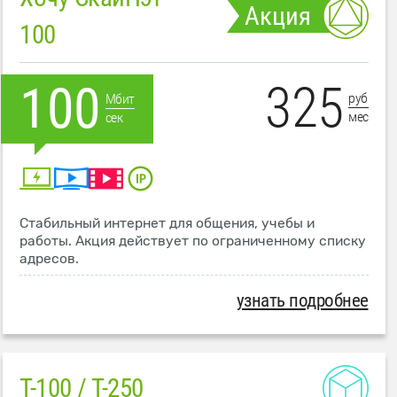
Акция
100
325
100
руб
Мбит
мес
сек
Стабильный интернет для общения, учебы и
работы. Акция действует по ограниченному списку
адресов.
узнать подробнее
T-100 / T-250