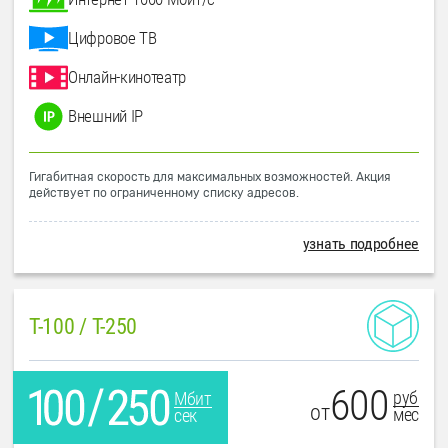
Цифровое ТВ
Онлайн-кинотеатр
Внешний IP
Гигабитная скорость для максимальных возможностей. Акция
действует по ограниченному списку адресов.
узнать подробнее
T-100 / T-250
600
руб
Мбит
от
мес
сек