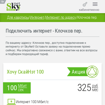
18+
кабинет
меню
Для квартиры
/
Интернет
/
Интернет по адресу
/
Клочков пер.
Подключить интернет - Клочков пер.
По вашему адресу: Клочков пер., доступно подключение к
интернету от SkyNet! Оставьте заявку на подключение прямо
сейчас. Мы оперативно свяжемся с вами, ответим на все вопросы
и подберем подходящий тариф.
Хочу СкайНэт 100
Акция
325
руб
Мбит
100
мес
сек
Интернет 100 Мбит/с