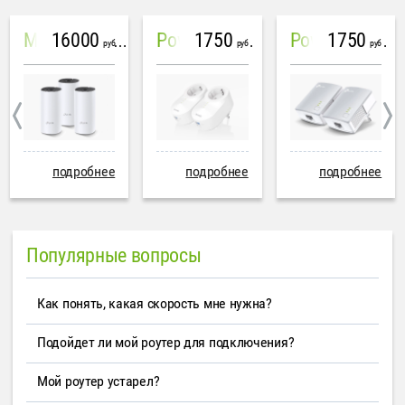
16000
1750
1750
Mesh система TP-Link Deco M4 (3 устройства)
PowerLine Tenda PH6
PowerLine TP-Link AV600
руб
руб
руб
подробнее
подробнее
подробнее
Популярные вопросы
Как понять, какая скорость мне нужна?
Подойдет ли мой роутер для подключения?
Мой роутер устарел?