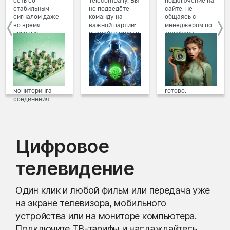
сеть со
TelecomDaily. Вы
подключение на
стабильным
не подведёте
сайте, не
сигналом даже
команду на
общаясь с
во время
важной партии:
менеджером по
пиковых
спасайте миры и
телефону.
нагрузок в
побеждайте с
Просто в три
вечернее время.
друзьями в
клика заполните
Мы постоянно
онлайн-играх.
форму заявки на
обновляем наше
сайте, выберите
оборудование в
дату и время
домах, а система
подключения,
мониторинга
готово.
соединения
предотвращает
проблемы на
линии связи.
Цифровое
телевидение
Один клик и любой фильм или передача уже
на экране телевизора, мобильного
устройства или на мониторе компьютера.
Подключите ТВ-тарифы и наслаждайтесь