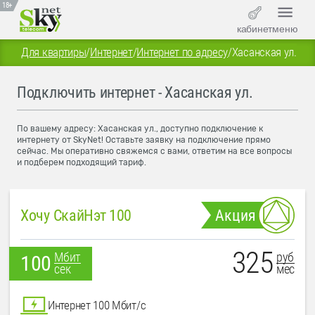
18+
кабинет
меню
Для квартиры
/
Интернет
/
Интернет по адресу
/
Хасанская ул.
Подключить интернет - Хасанская ул.
По вашему адресу: Хасанская ул., доступно подключение к
интернету от SkyNet! Оставьте заявку на подключение прямо
сейчас. Мы оперативно свяжемся с вами, ответим на все вопросы
и подберем подходящий тариф.
Хочу СкайНэт 100
Акция
325
руб
Мбит
100
мес
сек
Интернет 100 Мбит/с