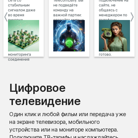
сеть со
TelecomDaily. Вы
подключение на
стабильным
не подведёте
сайте, не
сигналом даже
команду на
общаясь с
во время
важной партии:
менеджером по
пиковых
спасайте миры и
телефону.
нагрузок в
побеждайте с
Просто в три
вечернее время.
друзьями в
клика заполните
Мы постоянно
онлайн-играх.
форму заявки на
обновляем наше
сайте, выберите
оборудование в
дату и время
домах, а система
подключения,
мониторинга
готово.
соединения
предотвращает
проблемы на
линии связи.
Цифровое
телевидение
Один клик и любой фильм или передача уже
на экране телевизора, мобильного
устройства или на мониторе компьютера.
Подключите ТВ-тарифы и наслаждайтесь