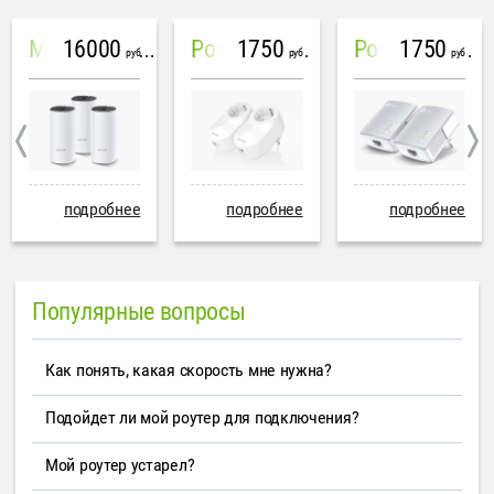
16000
1750
1750
Mesh система TP-Link Deco M4 (3 устройства)
PowerLine Tenda PH6
PowerLine TP-Link AV600
руб
руб
руб
подробнее
подробнее
подробнее
Популярные вопросы
Как понять, какая скорость мне нужна?
Подойдет ли мой роутер для подключения?
Мой роутер устарел?