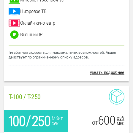
Цифровое ТВ
Онлайн-кинотеатр
Внешний IP
Гигабитная скорость для максимальных возможностей. Акция
действует по ограниченному списку адресов.
узнать подробнее
T-100 / T-250
600
руб
Мбит
от
мес
сек