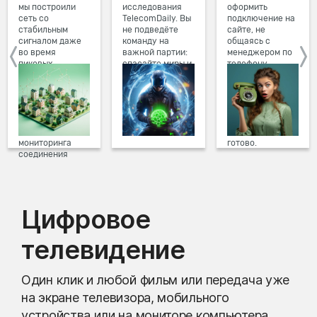
мы построили
исследования
оформить
сеть со
TelecomDaily. Вы
подключение на
стабильным
не подведёте
сайте, не
сигналом даже
команду на
общаясь с
во время
важной партии:
менеджером по
пиковых
спасайте миры и
телефону.
нагрузок в
побеждайте с
Просто в три
вечернее время.
друзьями в
клика заполните
Мы постоянно
онлайн-играх.
форму заявки на
обновляем наше
сайте, выберите
оборудование в
дату и время
домах, а система
подключения,
мониторинга
готово.
соединения
предотвращает
проблемы на
линии связи.
Цифровое
телевидение
Один клик и любой фильм или передача уже
на экране телевизора, мобильного
устройства или на мониторе компьютера.