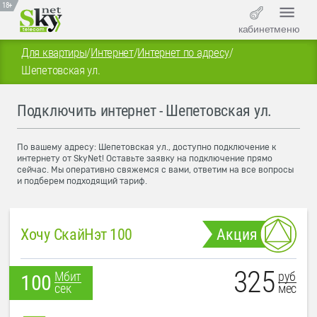
18+
кабинет
меню
Для квартиры
/
Интернет
/
Интернет по адресу
/
Шепетовская ул.
Подключить интернет - Шепетовская ул.
По вашему адресу: Шепетовская ул., доступно подключение к
интернету от SkyNet! Оставьте заявку на подключение прямо
сейчас. Мы оперативно свяжемся с вами, ответим на все вопросы
и подберем подходящий тариф.
Хочу СкайНэт 100
Акция
325
руб
Мбит
100
мес
сек