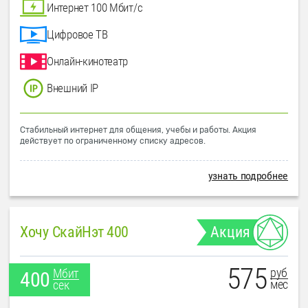
Интернет 100 Мбит/с
Цифровое ТВ
Онлайн-кинотеатр
Внешний IP
Стабильный интернет для общения, учебы и работы. Акция
действует по ограниченному списку адресов.
узнать подробнее
Хочу СкайНэт 400
Акция
575
руб
Мбит
400
мес
сек