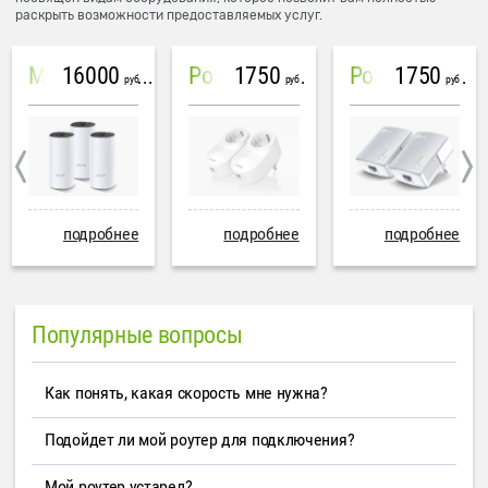
раскрыть возможности предоставляемых услуг.
16000
1750
1750
Mesh система TP-Link Deco M4 (3 устройства)
PowerLine Tenda PH6
PowerLine TP-Link AV600
руб
руб
руб
подробнее
подробнее
подробнее
Популярные вопросы
Как понять, какая скорость мне нужна?
Подойдет ли мой роутер для подключения?
Мой роутер устарел?