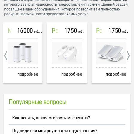
которого зависит надежность предоставления услуги. Данный раздел
посвящён видам оборудования, которое позволит вам полностью
раскрыть возможности предоставляемых услуг.
16000
1750
1750
Mesh система TP-Link Deco M4 (3 устройства)
PowerLine Tenda PH6
PowerLine TP-Link AV600
руб
руб
руб
подробнее
подробнее
подробнее
Популярные вопросы
Как понять, какая скорость мне нужна?
Подойдет ли мой роутер для подключения?