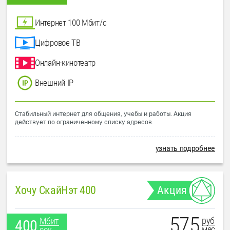
Интернет 100 Мбит/с
Цифровое ТВ
Онлайн-кинотеатр
Внешний IP
Стабильный интернет для общения, учебы и работы. Акция
действует по ограниченному списку адресов.
узнать подробнее
Хочу СкайНэт 400
Акция
575
руб
Мбит
400
мес
сек