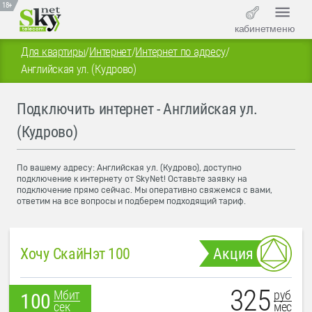
18+
кабинет
меню
Для квартиры
/
Интернет
/
Интернет по адресу
/
Английская ул. (Кудрово)
Подключить интернет - Английская ул.
(Кудрово)
По вашему адресу: Английская ул. (Кудрово), доступно
подключение к интернету от SkyNet! Оставьте заявку на
подключение прямо сейчас. Мы оперативно свяжемся с вами,
ответим на все вопросы и подберем подходящий тариф.
Хочу СкайНэт 100
Акция
325
руб
Мбит
100
мес
сек