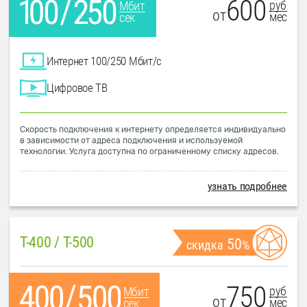
600
руб
Мбит
от
мес
сек
Интернет 100/250 Мбит/с
Цифровое ТВ
Скорость подключения к интернету определяется индивидуально
в зависимости от адреса подключения и используемой
технологии. Услуга доступна по ограниченному списку адресов.
узнать подробнее
T-400 / T-500
50
скидка
%
750
руб
Мбит
от
мес
сек