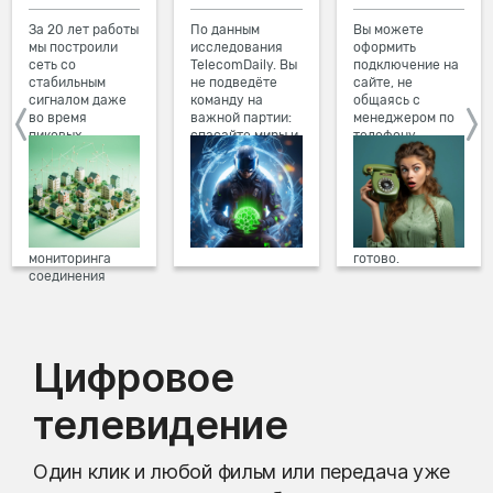
За 20 лет работы
По данным
Вы можете
мы построили
исследования
оформить
сеть со
TelecomDaily. Вы
подключение на
стабильным
не подведёте
сайте, не
сигналом даже
команду на
общаясь с
во время
важной партии:
менеджером по
пиковых
спасайте миры и
телефону.
нагрузок в
побеждайте с
Просто в три
вечернее время.
друзьями в
клика заполните
Мы постоянно
онлайн-играх.
форму заявки на
обновляем наше
сайте, выберите
оборудование в
дату и время
домах, а система
подключения,
мониторинга
готово.
соединения
предотвращает
проблемы на
линии связи.
Цифровое
телевидение
Один клик и любой фильм или передача уже