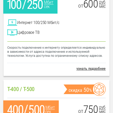
600
руб
Мбит
от
мес
сек
Интернет 100/250 Мбит/с
Цифровое ТВ
Скорость подключения к интернету определяется индивидуально
в зависимости от адреса подключения и используемой
технологии. Услуга доступна по ограниченному списку адресов.
узнать подробнее
T-400 / T-500
50
скидка
%
750
руб
Мбит
от
мес
сек