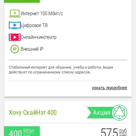
Интернет 100 Мбит/с
Цифровое ТВ
Онлайн-кинотеатр
Внешний IP
Стабильный интернет для общения, учебы и работы. Акция
действует по ограниченному списку адресов.
узнать подробнее
Хочу СкайНэт 400
Акция
575
руб
Мбит
400
мес
сек