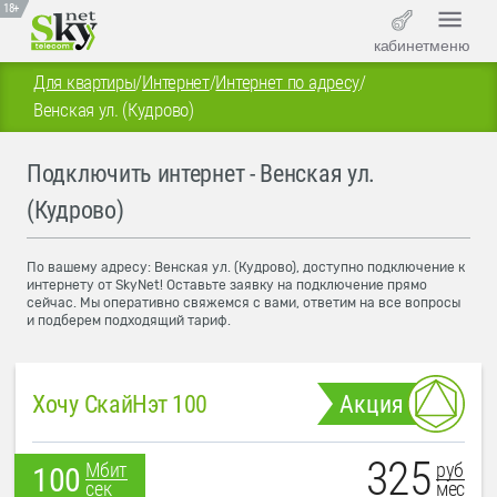
18+
кабинет
меню
Для квартиры
/
Интернет
/
Интернет по адресу
/
Венская ул. (Кудрово)
Подключить интернет - Венская ул.
(Кудрово)
По вашему адресу: Венская ул. (Кудрово), доступно подключение к
интернету от SkyNet! Оставьте заявку на подключение прямо
сейчас. Мы оперативно свяжемся с вами, ответим на все вопросы
и подберем подходящий тариф.
Хочу СкайНэт 100
Акция
325
руб
Мбит
100
мес
сек