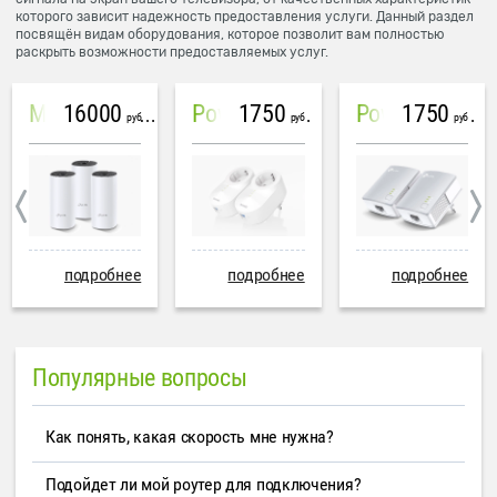
которого зависит надежность предоставления услуги. Данный раздел
посвящён видам оборудования, которое позволит вам полностью
раскрыть возможности предоставляемых услуг.
16000
1750
1750
Mesh система TP-Link Deco M4 (3 устройства)
PowerLine Tenda PH6
PowerLine TP-Link AV600
руб
руб
руб
подробнее
подробнее
подробнее
Популярные вопросы
Как понять, какая скорость мне нужна?
Подойдет ли мой роутер для подключения?