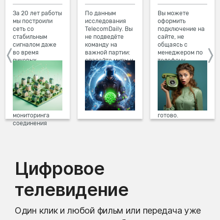
За 20 лет работы
По данным
Вы можете
мы построили
исследования
оформить
сеть со
TelecomDaily. Вы
подключение на
стабильным
не подведёте
сайте, не
сигналом даже
команду на
общаясь с
во время
важной партии:
менеджером по
пиковых
спасайте миры и
телефону.
нагрузок в
побеждайте с
Просто в три
вечернее время.
друзьями в
клика заполните
Мы постоянно
онлайн-играх.
форму заявки на
обновляем наше
сайте, выберите
оборудование в
дату и время
домах, а система
подключения,
мониторинга
готово.
соединения
предотвращает
проблемы на
линии связи.
Цифровое
телевидение
Один клик и любой фильм или передача уже