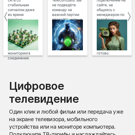
сеть со
TelecomDaily. Вы
подключение на
стабильным
не подведёте
сайте, не
сигналом даже
команду на
общаясь с
во время
важной партии:
менеджером по
пиковых
спасайте миры и
телефону.
нагрузок в
побеждайте с
Просто в три
вечернее время.
друзьями в
клика заполните
Мы постоянно
онлайн-играх.
форму заявки на
обновляем наше
сайте, выберите
оборудование в
дату и время
домах, а система
подключения,
мониторинга
готово.
соединения
предотвращает
проблемы на
линии связи.
Цифровое
телевидение
Один клик и любой фильм или передача уже
на экране телевизора, мобильного
устройства или на мониторе компьютера.
Подключите ТВ-тарифы и наслаждайтесь