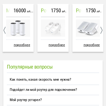
16000
1750
1750
Mesh система TP-Link Deco M4 (3 устройства)
PowerLine Tenda PH6
PowerLine TP-Link AV600
руб
руб
руб
подробнее
подробнее
подробнее
Популярные вопросы
Как понять, какая скорость мне нужна?
Подойдет ли мой роутер для подключения?
Мой роутер устарел?