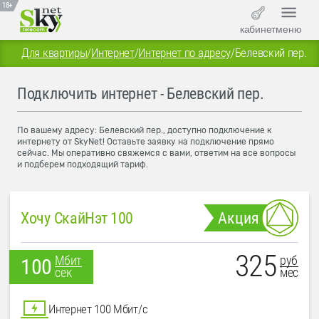
18+
кабинет
меню
Для квартиры
/
Интернет
/
Интернет по адресу
/
Белевский пер.
Подключить интернет - Белевский пер.
По вашему адресу: Белевский пер., доступно подключение к
интернету от SkyNet! Оставьте заявку на подключение прямо
сейчас. Мы оперативно свяжемся с вами, ответим на все вопросы
и подберем подходящий тариф.
Хочу СкайНэт 100
Акция
325
руб
Мбит
100
мес
сек
Интернет 100 Мбит/с