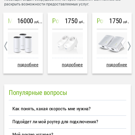
раскрыть возможности предоставляемых услуг.
16000
1750
1750
Mesh система TP-Link Deco M4 (3 устройства)
PowerLine Tenda PH6
PowerLine TP-Link AV600
руб
руб
руб
подробнее
подробнее
подробнее
Популярные вопросы
Как понять, какая скорость мне нужна?
Подойдет ли мой роутер для подключения?
Мой роутер устарел?