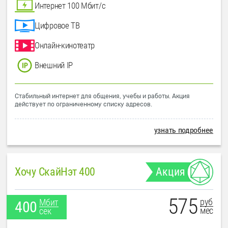
Интернет 100 Мбит/с
Цифровое ТВ
Онлайн-кинотеатр
Внешний IP
Стабильный интернет для общения, учебы и работы. Акция
действует по ограниченному списку адресов.
узнать подробнее
Хочу СкайНэт 400
Акция
575
руб
Мбит
400
мес
сек