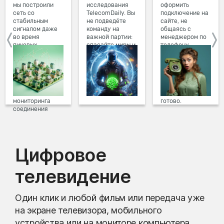
мы построили
исследования
оформить
сеть со
TelecomDaily. Вы
подключение на
стабильным
не подведёте
сайте, не
сигналом даже
команду на
общаясь с
во время
важной партии:
менеджером по
пиковых
спасайте миры и
телефону.
нагрузок в
побеждайте с
Просто в три
вечернее время.
друзьями в
клика заполните
Мы постоянно
онлайн-играх.
форму заявки на
обновляем наше
сайте, выберите
оборудование в
дату и время
домах, а система
подключения,
мониторинга
готово.
соединения
предотвращает
проблемы на
линии связи.
Цифровое
телевидение
Один клик и любой фильм или передача уже
на экране телевизора, мобильного
устройства или на мониторе компьютера.