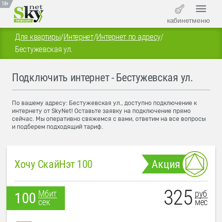
18+
кабинет
меню
Для квартиры
/
Интернет
/
Интернет по адресу
/
Бестужевская ул.
Подключить интернет - Бестужевская ул.
По вашему адресу: Бестужевская ул., доступно подключение к
интернету от SkyNet! Оставьте заявку на подключение прямо
сейчас. Мы оперативно свяжемся с вами, ответим на все вопросы
и подберем подходящий тариф.
Хочу СкайНэт 100
Акция
325
руб
Мбит
100
мес
сек