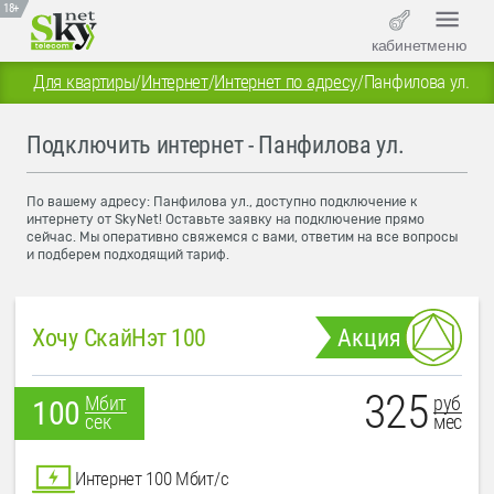
18+
кабинет
меню
Для квартиры
/
Интернет
/
Интернет по адресу
/
Панфилова ул.
Подключить интернет - Панфилова ул.
По вашему адресу: Панфилова ул., доступно подключение к
интернету от SkyNet! Оставьте заявку на подключение прямо
сейчас. Мы оперативно свяжемся с вами, ответим на все вопросы
и подберем подходящий тариф.
Хочу СкайНэт 100
Акция
325
руб
Мбит
100
мес
сек
Интернет 100 Мбит/с