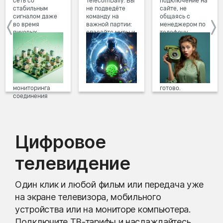
сеть со
TelecomDaily. Вы
подключение на
стабильным
не подведёте
сайте, не
сигналом даже
команду на
общаясь с
во время
важной партии:
менеджером по
пиковых
спасайте миры и
телефону.
нагрузок в
побеждайте с
Просто в три
вечернее время.
друзьями в
клика заполните
Мы постоянно
онлайн-играх.
форму заявки на
обновляем наше
сайте, выберите
оборудование в
дату и время
домах, а система
подключения,
мониторинга
готово.
соединения
предотвращает
проблемы на
линии связи.
Цифровое
телевидение
Один клик и любой фильм или передача уже
на экране телевизора, мобильного
устройства или на мониторе компьютера.
Подключите ТВ-тарифы и наслаждайтесь