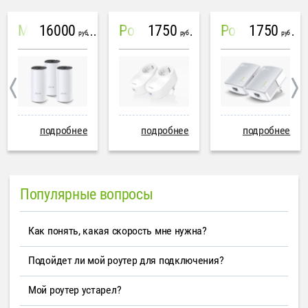
16000
1750
1750
Mesh система TP-Link Deco M4 (3 устройства)
PowerLine Tenda PH6
PowerLine TP-Link AV600
руб
руб
руб
подробнее
подробнее
подробнее
Популярные вопросы
Как понять, какая скорость мне нужна?
Подойдет ли мой роутер для подключения?
Мой роутер устарел?