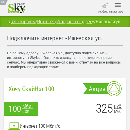
18+
кабинет
меню
Для квартиры
/
Интернет
/
Интернет по адресу
/
Ржевская ул.
Подключить интернет - Ржевская ул.
По вашему адресу: Ржевская ул., доступно подключение к
интернету от SkyNet! Оставьте заявку на подключение прямо
сейчас. Мы оперативно свяжемся с вами, ответим на все вопросы
и подберем подходящий тариф.
Хочу СкайНэт 100
Акция
325
руб
Мбит
100
мес
сек
Интернет 100 Мбит/с