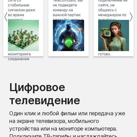
сеть со
TelecomDaily. Вы
подключение на
стабильным
не подведёте
сайте, не
сигналом даже
команду на
общаясь с
во время
важной партии:
менеджером по
пиковых
спасайте миры и
телефону.
нагрузок в
побеждайте с
Просто в три
вечернее время.
друзьями в
клика заполните
Мы постоянно
онлайн-играх.
форму заявки на
обновляем наше
сайте, выберите
оборудование в
дату и время
домах, а система
подключения,
мониторинга
готово.
соединения
предотвращает
проблемы на
линии связи.
Цифровое
телевидение
Один клик и любой фильм или передача уже
на экране телевизора, мобильного
устройства или на мониторе компьютера.
Подключите ТВ-тарифы и наслаждайтесь