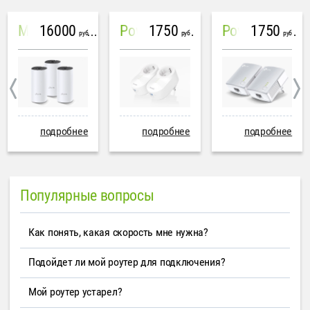
16000
1750
1750
Mesh система TP-Link Deco M4 (3 устройства)
PowerLine Tenda PH6
PowerLine TP-Link AV600
руб
руб
руб
подробнее
подробнее
подробнее
Популярные вопросы
Как понять, какая скорость мне нужна?
Подойдет ли мой роутер для подключения?
Мой роутер устарел?