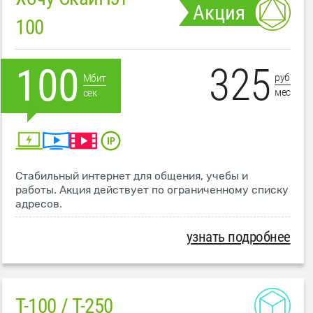
Акция
100
325
100
руб
Мбит
мес
сек
Стабильный интернет для общения, учебы и
работы. Акция действует по ограниченному списку
адресов.
узнать подробнее
T-100 / T-250