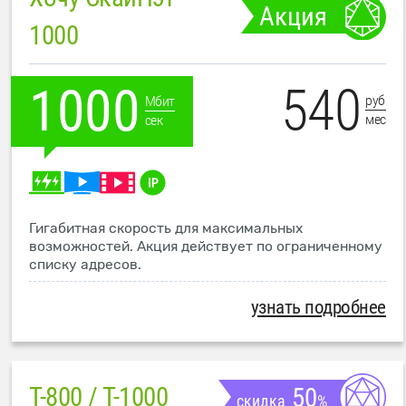
Акция
1000
540
1000
руб
Мбит
мес
сек
Гигабитная скорость для максимальных
возможностей. Акция действует по ограниченному
списку адресов.
узнать подробнее
T-800 / T-1000
50
скидка
%