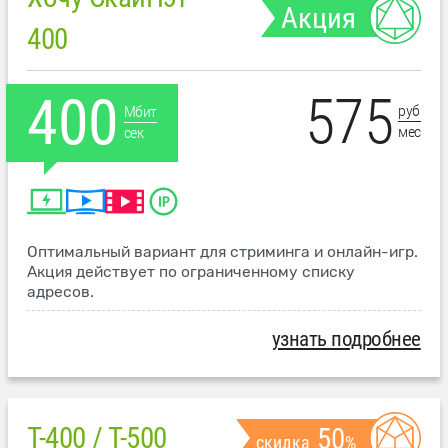
Акция
400
575
400
руб
Мбит
мес
сек
Оптимальный вариант для стриминга и онлайн-игр.
Акция действует по ограниченному списку
адресов.
узнать подробнее
T-400 / T-500
50
скидка
%