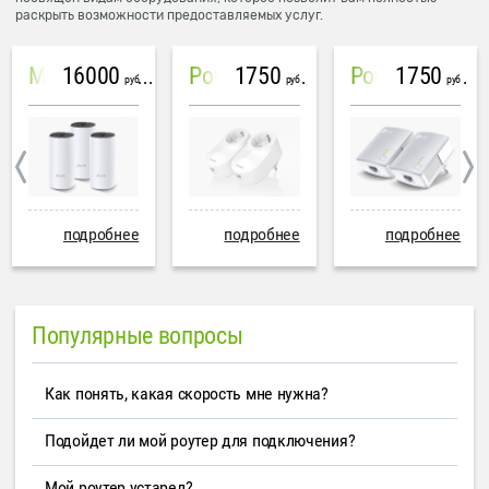
раскрыть возможности предоставляемых услуг.
16000
1750
1750
Mesh система TP-Link Deco M4 (3 устройства)
PowerLine Tenda PH6
PowerLine TP-Link AV600
руб
руб
руб
подробнее
подробнее
подробнее
Популярные вопросы
Как понять, какая скорость мне нужна?
Подойдет ли мой роутер для подключения?
Мой роутер устарел?