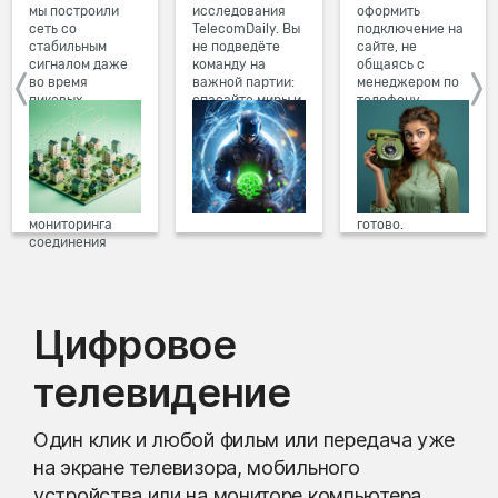
мы построили
исследования
оформить
сеть со
TelecomDaily. Вы
подключение на
стабильным
не подведёте
сайте, не
сигналом даже
команду на
общаясь с
во время
важной партии:
менеджером по
пиковых
спасайте миры и
телефону.
нагрузок в
побеждайте с
Просто в три
вечернее время.
друзьями в
клика заполните
Мы постоянно
онлайн-играх.
форму заявки на
обновляем наше
сайте, выберите
оборудование в
дату и время
домах, а система
подключения,
мониторинга
готово.
соединения
предотвращает
проблемы на
линии связи.
Цифровое
телевидение
Один клик и любой фильм или передача уже
на экране телевизора, мобильного
устройства или на мониторе компьютера.