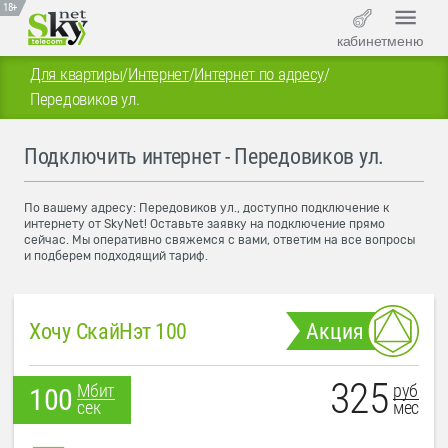
18+
кабинет
меню
Для квартиры
/
Интернет
/
Интернет по адресу
/
Передовиков ул.
Подключить интернет - Передовиков ул.
По вашему адресу: Передовиков ул., доступно подключение к
интернету от SkyNet! Оставьте заявку на подключение прямо
сейчас. Мы оперативно свяжемся с вами, ответим на все вопросы
и подберем подходящий тариф.
Хочу СкайНэт 100
Акция
325
руб
Мбит
100
мес
сек