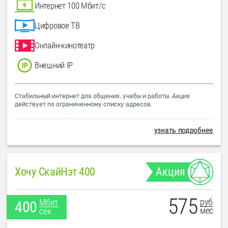
Интернет 100 Мбит/с
Цифровое ТВ
Онлайн-кинотеатр
Внешний IP
Стабильный интернет для общения, учебы и работы. Акция
действует по ограниченному списку адресов.
узнать подробнее
Хочу СкайНэт 400
Акция
575
руб
Мбит
400
мес
сек