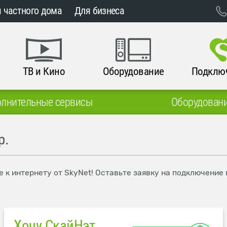
 частного дома
Для бизнеса
ТВ и Кино
Оборудование
Подклю
лнительные сервисы
Оборудован
р.
е к интернету от SkyNet! Оставьте заявку на подключение
Хочу СкайНэт