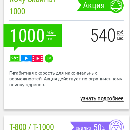
Акция
1000
540
1000
руб
Мбит
мес
сек
Гигабитная скорость для максимальных
возможностей. Акция действует по ограниченному
списку адресов.
узнать подробнее
T-800 / T-1000
50
скидка
%