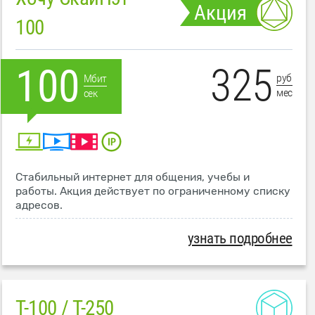
Акция
100
325
100
руб
Мбит
мес
сек
Стабильный интернет для общения, учебы и
работы. Акция действует по ограниченному списку
адресов.
узнать подробнее
T-100 / T-250