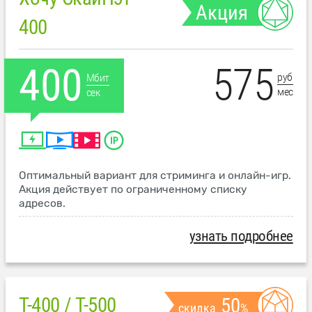
Акция
400
575
400
руб
Мбит
мес
сек
Оптимальный вариант для стриминга и онлайн-игр.
Акция действует по ограниченному списку
адресов.
узнать подробнее
T-400 / T-500
50
скидка
%