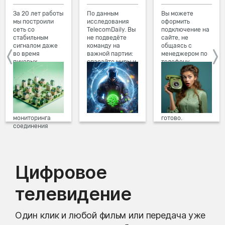
За 20 лет работы
По данным
Вы можете
мы построили
исследования
оформить
сеть со
TelecomDaily. Вы
подключение на
стабильным
не подведёте
сайте, не
сигналом даже
команду на
общаясь с
во время
важной партии:
менеджером по
пиковых
спасайте миры и
телефону.
нагрузок в
побеждайте с
Просто в три
вечернее время.
друзьями в
клика заполните
Мы постоянно
онлайн-играх.
форму заявки на
обновляем наше
сайте, выберите
оборудование в
дату и время
домах, а система
подключения,
мониторинга
готово.
соединения
предотвращает
проблемы на
линии связи.
Цифровое
телевидение
Один клик и любой фильм или передача уже