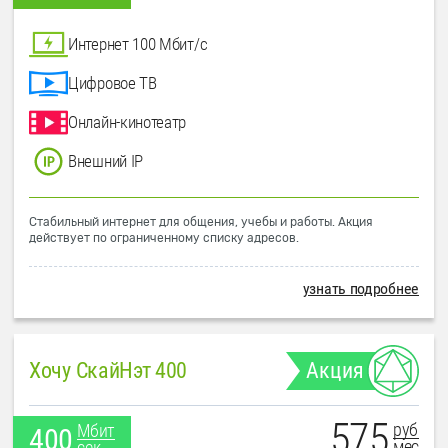
Интернет 100 Мбит/с
Цифровое ТВ
Онлайн-кинотеатр
Внешний IP
Стабильный интернет для общения, учебы и работы. Акция
действует по ограниченному списку адресов.
узнать подробнее
Хочу СкайНэт 400
Акция
575
руб
Мбит
400
мес
сек