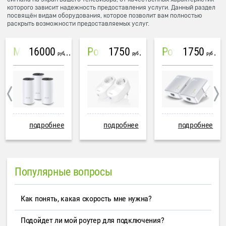
которого зависит надежность предоставления услуги. Данный раздел
посвящён видам оборудования, которое позволит вам полностью
раскрыть возможности предоставляемых услуг.
16000
1750
1750
Mesh система TP-Link Deco M4 (3 устройства)
PowerLine Tenda PH6
PowerLine TP-Link AV600
руб
руб
руб
подробнее
подробнее
подробнее
Популярные вопросы
Как понять, какая скорость мне нужна?
Подойдет ли мой роутер для подключения?