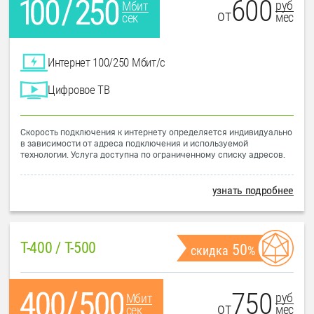
600
руб
Мбит
от
мес
сек
Интернет 100/250 Мбит/с
Цифровое ТВ
Скорость подключения к интернету определяется индивидуально
в зависимости от адреса подключения и используемой
технологии. Услуга доступна по ограниченному списку адресов.
узнать подробнее
T-400 / T-500
50
скидка
%
750
руб
Мбит
от
мес
сек