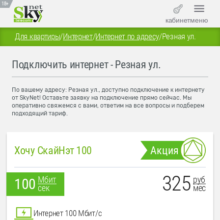
18+
кабинет
меню
Для квартиры
/
Интернет
/
Интернет по адресу
/
Резная ул.
Подключить интернет - Резная ул.
По вашему адресу: Резная ул., доступно подключение к интернету
от SkyNet! Оставьте заявку на подключение прямо сейчас. Мы
оперативно свяжемся с вами, ответим на все вопросы и подберем
подходящий тариф.
Хочу СкайНэт 100
Акция
325
руб
Мбит
100
мес
сек
Интернет 100 Мбит/с