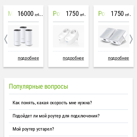
16000
1750
1750
Mesh система TP-Link Deco M4 (3 устройства)
PowerLine Tenda PH6
PowerLine TP-Link AV600
руб
руб
руб
подробнее
подробнее
подробнее
Популярные вопросы
Как понять, какая скорость мне нужна?
Подойдет ли мой роутер для подключения?
Мой роутер устарел?