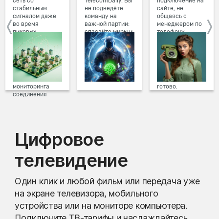
сеть со
TelecomDaily. Вы
подключение на
стабильным
не подведёте
сайте, не
сигналом даже
команду на
общаясь с
во время
важной партии:
менеджером по
пиковых
спасайте миры и
телефону.
нагрузок в
побеждайте с
Просто в три
вечернее время.
друзьями в
клика заполните
Мы постоянно
онлайн-играх.
форму заявки на
обновляем наше
сайте, выберите
оборудование в
дату и время
домах, а система
подключения,
мониторинга
готово.
соединения
предотвращает
проблемы на
линии связи.
Цифровое
телевидение
Один клик и любой фильм или передача уже
на экране телевизора, мобильного
устройства или на мониторе компьютера.
Подключите ТВ-тарифы и наслаждайтесь