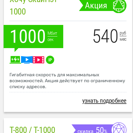
Акция
1000
540
1000
руб
Мбит
мес
сек
Гигабитная скорость для максимальных
возможностей. Акция действует по ограниченному
списку адресов.
узнать подробнее
T-800 / T-1000
50
скидка
%