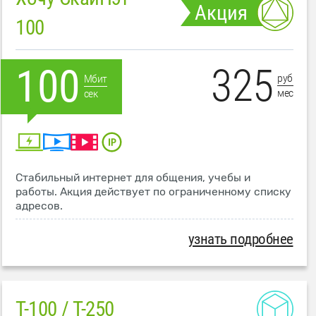
Акция
100
325
100
руб
Мбит
мес
сек
Стабильный интернет для общения, учебы и
работы. Акция действует по ограниченному списку
адресов.
узнать подробнее
T-100 / T-250