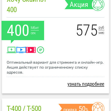
Акция
400
575
400
руб
Мбит
мес
сек
Оптимальный вариант для стриминга и онлайн-игр.
Акция действует по ограниченному списку
адресов.
узнать подробнее
T-400 / T-500
50
скидка
%