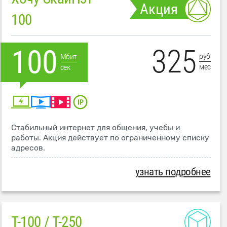
Акция
100
325
100
руб
Мбит
мес
сек
Стабильный интернет для общения, учебы и
работы. Акция действует по ограниченному списку
адресов.
узнать подробнее
T-100 / T-250