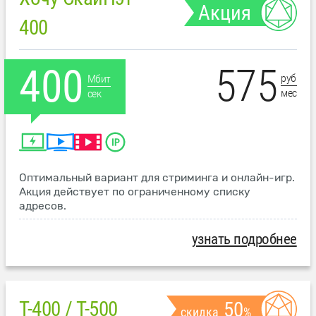
Акция
400
575
400
руб
Мбит
мес
сек
Оптимальный вариант для стриминга и онлайн-игр.
Акция действует по ограниченному списку
адресов.
узнать подробнее
T-400 / T-500
50
скидка
%