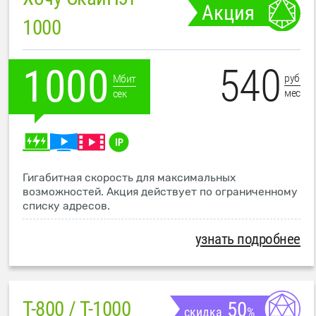
Акция
1000
540
1000
руб
Мбит
мес
сек
Гигабитная скорость для максимальных
возможностей. Акция действует по ограниченному
списку адресов.
узнать подробнее
T-800 / T-1000
50
скидка
%