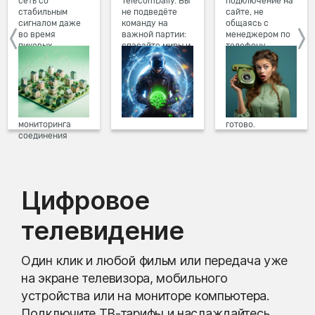
сеть со
TelecomDaily. Вы
подключение на
стабильным
не подведёте
сайте, не
сигналом даже
команду на
общаясь с
во время
важной партии:
менеджером по
пиковых
спасайте миры и
телефону.
нагрузок в
побеждайте с
Просто в три
вечернее время.
друзьями в
клика заполните
Мы постоянно
онлайн-играх.
форму заявки на
обновляем наше
сайте, выберите
оборудование в
дату и время
домах, а система
подключения,
мониторинга
готово.
соединения
предотвращает
проблемы на
линии связи.
Цифровое
телевидение
Один клик и любой фильм или передача уже
на экране телевизора, мобильного
устройства или на мониторе компьютера.
Подключите ТВ-тарифы и наслаждайтесь