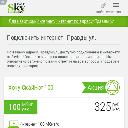
18+
кабинет
меню
Для квартиры
/
Интернет
/
Интернет по адресу
/
Правды ул.
Подключить интернет - Правды ул.
По вашему адресу: Правды ул., доступно подключение к интернету
от SkyNet! Оставьте заявку на подключение прямо сейчас. Мы
оперативно свяжемся с вами, ответим на все вопросы и подберем
подходящий тариф.
Хочу СкайНэт 100
Акция
325
руб
Мбит
100
мес
сек
Интернет 100 Мбит/с