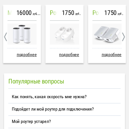
16000
1750
1750
Mesh система TP-Link Deco M4 (3 устройства)
PowerLine Tenda PH6
PowerLine TP-Link AV600
руб
руб
руб
подробнее
подробнее
подробнее
Популярные вопросы
Как понять, какая скорость мне нужна?
Подойдет ли мой роутер для подключения?
Мой роутер устарел?