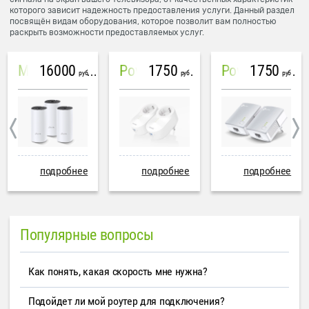
которого зависит надежность предоставления услуги. Данный раздел
посвящён видам оборудования, которое позволит вам полностью
раскрыть возможности предоставляемых услуг.
16000
1750
1750
Mesh система TP-Link Deco M4 (3 устройства)
PowerLine Tenda PH6
PowerLine TP-Link AV600
руб
руб
руб
подробнее
подробнее
подробнее
Популярные вопросы
Как понять, какая скорость мне нужна?
Подойдет ли мой роутер для подключения?