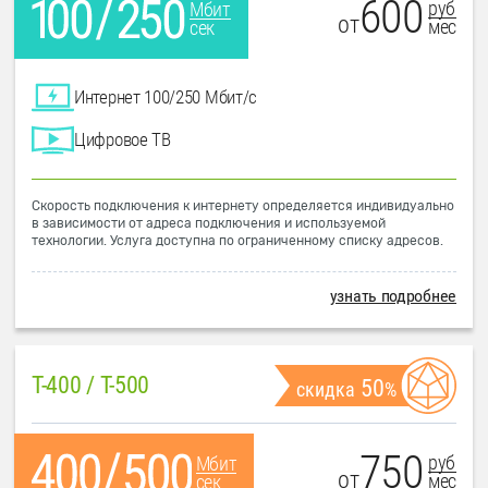
600
руб
Мбит
от
мес
сек
Интернет 100/250 Мбит/с
Цифровое ТВ
Скорость подключения к интернету определяется индивидуально
в зависимости от адреса подключения и используемой
технологии. Услуга доступна по ограниченному списку адресов.
узнать подробнее
T-400 / T-500
50
скидка
%
750
руб
Мбит
от
мес
сек