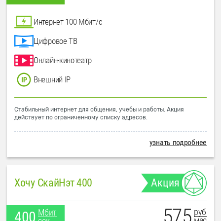
Интернет 100 Мбит/с
Цифровое ТВ
Онлайн-кинотеатр
Внешний IP
Стабильный интернет для общения, учебы и работы. Акция
действует по ограниченному списку адресов.
узнать подробнее
Хочу СкайНэт 400
Акция
575
руб
Мбит
400
мес
сек