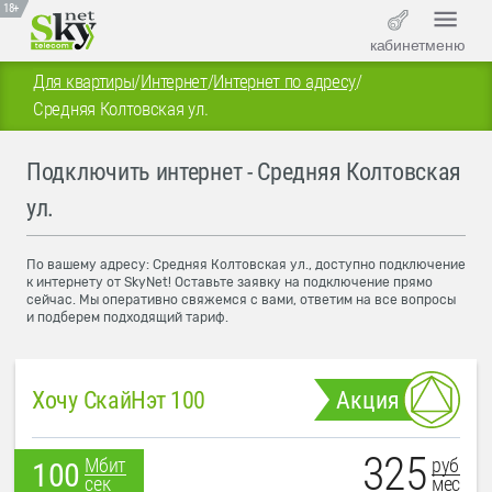
18+
кабинет
меню
Для квартиры
/
Интернет
/
Интернет по адресу
/
Средняя Колтовская ул.
Подключить интернет - Средняя Колтовская
ул.
По вашему адресу: Средняя Колтовская ул., доступно подключение
к интернету от SkyNet! Оставьте заявку на подключение прямо
сейчас. Мы оперативно свяжемся с вами, ответим на все вопросы
и подберем подходящий тариф.
Хочу СкайНэт 100
Акция
325
руб
Мбит
100
мес
сек