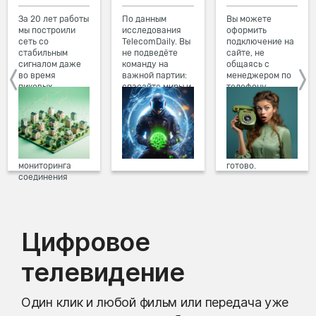
За 20 лет работы
По данным
Вы можете
мы построили
исследования
оформить
сеть со
TelecomDaily. Вы
подключение на
стабильным
не подведёте
сайте, не
сигналом даже
команду на
общаясь с
во время
важной партии:
менеджером по
пиковых
спасайте миры и
телефону.
нагрузок в
побеждайте с
Просто в три
вечернее время.
друзьями в
клика заполните
Мы постоянно
онлайн-играх.
форму заявки на
обновляем наше
сайте, выберите
оборудование в
дату и время
домах, а система
подключения,
мониторинга
готово.
соединения
предотвращает
проблемы на
линии связи.
Цифровое
телевидение
Один клик и любой фильм или передача уже