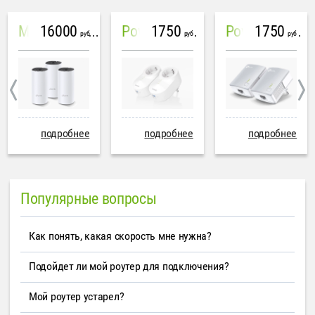
16000
1750
1750
Mesh система TP-Link Deco M4 (3 устройства)
PowerLine Tenda PH6
PowerLine TP-Link AV600
руб
руб
руб
подробнее
подробнее
подробнее
Популярные вопросы
Как понять, какая скорость мне нужна?
Подойдет ли мой роутер для подключения?
Мой роутер устарел?