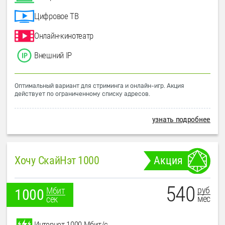
Цифровое ТВ
Онлайн-кинотеатр
Внешний IP
Оптимальный вариант для стриминга и онлайн-игр. Акция
действует по ограниченному списку адресов.
узнать подробнее
Хочу СкайНэт 1000
Акция
540
руб
Мбит
1000
мес
сек
Интернет 1000 Мбит/с