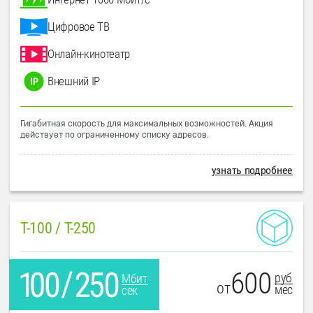
Цифровое ТВ
Онлайн-кинотеатр
Внешний IP
Гигабитная скорость для максимальных возможностей. Акция
действует по ограниченному списку адресов.
узнать подробнее
T-100 / T-250
600
руб
Мбит
от
мес
сек