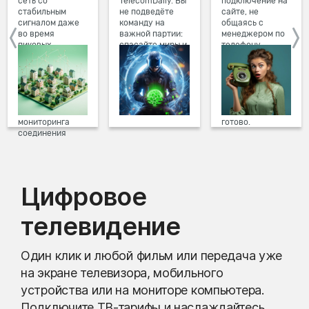
сеть со
TelecomDaily. Вы
подключение на
стабильным
не подведёте
сайте, не
сигналом даже
команду на
общаясь с
во время
важной партии:
менеджером по
пиковых
спасайте миры и
телефону.
нагрузок в
побеждайте с
Просто в три
вечернее время.
друзьями в
клика заполните
Мы постоянно
онлайн-играх.
форму заявки на
обновляем наше
сайте, выберите
оборудование в
дату и время
домах, а система
подключения,
мониторинга
готово.
соединения
предотвращает
проблемы на
линии связи.
Цифровое
телевидение
Один клик и любой фильм или передача уже
на экране телевизора, мобильного
устройства или на мониторе компьютера.
Подключите ТВ-тарифы и наслаждайтесь