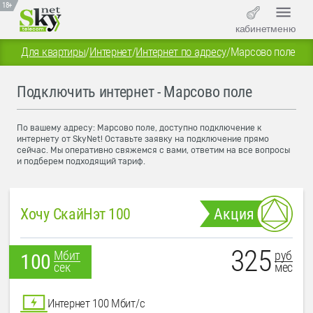
18+
кабинет
меню
Для квартиры
/
Интернет
/
Интернет по адресу
/
Марсово поле
Подключить интернет - Марсово поле
По вашему адресу: Марсово поле, доступно подключение к
интернету от SkyNet! Оставьте заявку на подключение прямо
сейчас. Мы оперативно свяжемся с вами, ответим на все вопросы
и подберем подходящий тариф.
Хочу СкайНэт 100
Акция
325
руб
Мбит
100
мес
сек
Интернет 100 Мбит/с